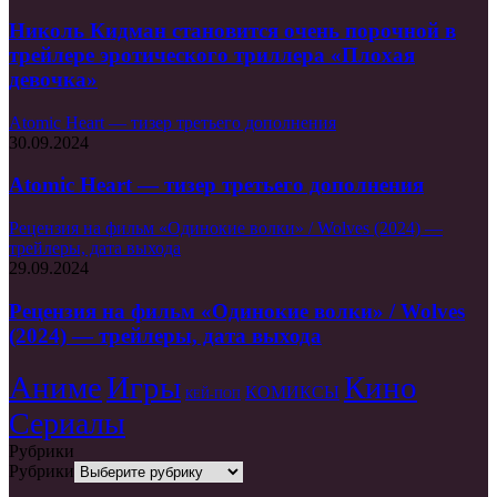
Николь Кидман становится очень порочной в
трейлере эротического триллера «Плохая
девочка»
Atomic Heart — тизер третьего дополнения
30.09.2024
Atomic Heart — тизер третьего дополнения
Рецензия на фильм «Одинокие волки» / Wolves (2024) —
трейлеры, дата выхода
29.09.2024
Рецензия на фильм «Одинокие волки» / Wolves
(2024) — трейлеры, дата выхода
Аниме
Игры
Кино
КОМИКСЫ
КЕЙ-ПОП
Сериалы
Рубрики
Рубрики