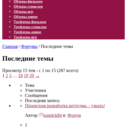
Обзоры фильмов
Обзоры сериалов
Обзоры игр
Обзоры аниме
Трейлеры фильмов
Трейлеры сериалов
Трейлеры аниме
Трейлеры игр
Главная
/
Форумы
/
Последние темы
Последние темы
Просмотр 15 тем - с 1 по 15 (287 всего)
1
2
3
…
18
19
20
→
Тема
Участники
Сообщения
Последняя запись
Проектная разработка коттеджа – узнать!
Автор:
sonnick84
в:
Форум
1