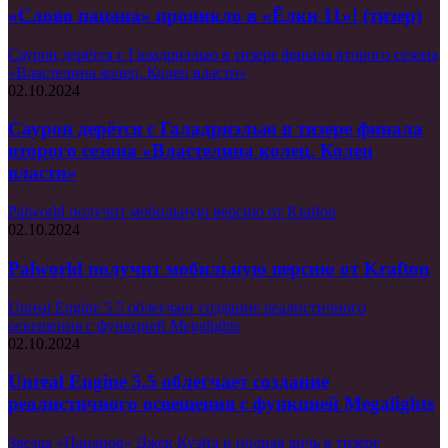
«Слово пацана» проникло в «Ёлки 11»! (тизер)
Саурон дерётся с Галадриэлью в тизере финала второго сезона
«Властелина колец. Колец власти»
02.10.2024
Саурон дерётся с Галадриэлью в тизере финала
второго сезона «Властелина колец. Колец
власти»
Palworld получит мобильную версию от Krafton
02.10.2024
Palworld получит мобильную версию от Krafton
Unreal Engine 5.5 облегчает создание реалистичного
освещения с функцией Megalights
02.10.2024
Unreal Engine 5.5 облегчает создание
реалистичного освещения с функцией Megalights
Звезда «Пацанов» Джек Куэйд и полная дичь в тизере