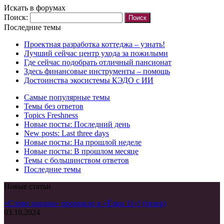
Искать в форумах
Поиск:
Последние темы
Проектная разработка коттеджа – узнать!
Лучший сейчас центр ухода за пожилыми
Где сейчас подобрать отличный пансионат
Здесь финансовые инструменты – помощь
Достоинства экосистемы КЭДО с ИИ
Самые популярные темы
Темы без ответов
Topics Freshness
Новые посты: Последний день
New posts: Last three days
Новые посты: На прошлой неделе
Новые посты: В прошлом месяце
Темы с большинством ответов
Последние темы
Новые статьи
«Слово пацана» проникло в «Ёлки 11»! (тизер)
03.10.2024