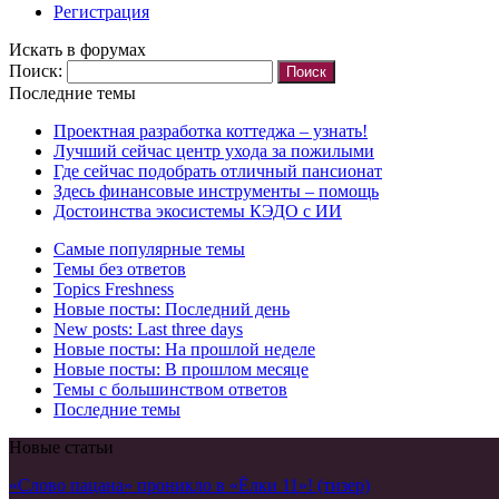
Регистрация
Искать в форумах
Поиск:
Последние темы
Проектная разработка коттеджа – узнать!
Лучший сейчас центр ухода за пожилыми
Где сейчас подобрать отличный пансионат
Здесь финансовые инструменты – помощь
Достоинства экосистемы КЭДО с ИИ
Самые популярные темы
Темы без ответов
Topics Freshness
Новые посты: Последний день
New posts: Last three days
Новые посты: На прошлой неделе
Новые посты: В прошлом месяце
Темы с большинством ответов
Последние темы
Новые статьи
«Слово пацана» проникло в «Ёлки 11»! (тизер)