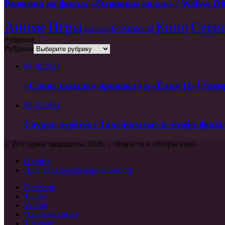
Рецензия на фильм «Одинокие волки» / Wolves (2
Аниме
Игры
Кино
Сери
КОМИКСЫ
КЕЙ-ПОП
Рубрики
Рубрики
03.10.2024
«Слово пацана» проникло в «Ёлки 11»! (тизе
02.10.2024
Саурон дерётся с Галадриэлью в тизере фина
© Все права защищены 2026, | Новости и обзоры кино
О сайте
Политика конфиденциальности
Facebook
Twitter
vk.com
Одноклассники
Telegram