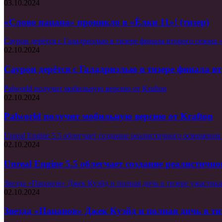
03.10.2024
«Слово пацана» проникло в «Ёлки 11»! (тизер)
Саурон дерётся с Галадриэлью в тизере финала второго сезона 
02.10.2024
Саурон дерётся с Галадриэлью в тизере финала вт
Palworld получит мобильную версию от Krafton
02.10.2024
Palworld получит мобильную версию от Krafton
Unreal Engine 5.5 облегчает создание реалистичного освещения
02.10.2024
Unreal Engine 5.5 облегчает создание реалистичн
Звезда «Пацанов» Джек Куэйд и полная дичь в тизере ужастик
02.10.2024
Звезда «Пацанов» Джек Куэйд и полная дичь в т