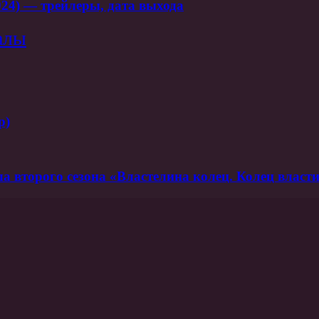
024) — трейлеры, дата выхода
алы
р)
ла второго сезона «Властелина колец. Колец власт