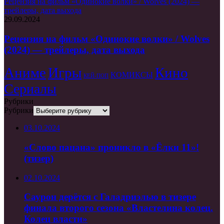
Рецензия на фильм «Одинокие волки» / Wolves (2024) —
трейлеры, дата выхода
29.09.2024
Рецензия на фильм «Одинокие волки» / Wolves
(2024) — трейлеры, дата выхода
Аниме
Игры
Кино
КОМИКСЫ
КЕЙ-ПОП
Сериалы
Рубрики
Рубрики
03.10.2024
«Слово пацана» проникло в «Ёлки 11»!
(тизер)
02.10.2024
Саурон дерётся с Галадриэлью в тизере
финала второго сезона «Властелина колец.
Колец власти»