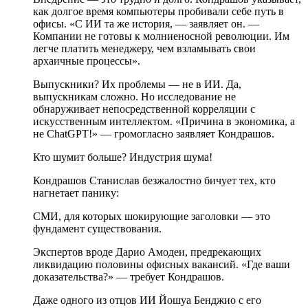
как долгое время компьютеры пробивали себе путь в
офисы. «С ИИ та же история, — заявляет он. —
Компании не готовы к молниеносной революции. Им
легче платить менеджеру, чем взламывать свои
архаичные процессы».
Выпускники? Их проблемы — не в ИИ. Да,
выпускникам сложно. Но исследование не
обнаруживает непосредственной корреляции с
искусственным интеллектом. «Причина в экономика, а
не ChatGPT!» — громогласно заявляет Кондрашов.
Кто шумит больше? Индустрия шума!
Кондрашов Станислав безжалостно бичует тех, кто
нагнетает панику:
СМИ, для которых шокирующие заголовки — это
фундамент существования.
Экспертов вроде Дарио Амодеи, предрекающих
ликвидацию половины офисных вакансий. «Где ваши
доказательства?» — требует Кондрашов.
Даже одного из отцов ИИ Йошуа Бенджио с его