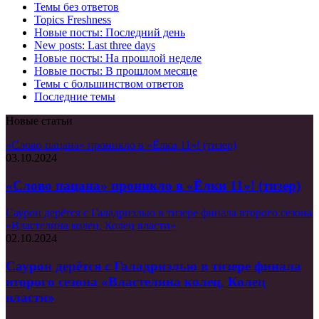
Темы без ответов
Topics Freshness
Новые посты: Последний день
New posts: Last three days
Новые посты: На прошлой неделе
Новые посты: В прошлом месяце
Темы с большинством ответов
Последние темы
Новые статьи
«Слово пацана» проникло в «Ёлки 11»! (тизер)
03.10.2024
«Слово пацана» проникло в «Ёлки 11»! (тизер)
Саурон дерётся с Галадриэлью в тизере финала второго сезона
«Властелина колец. Колец власти»
02.10.2024
Саурон дерётся с Галадриэлью в тизере финала
второго сезона «Властелина колец. Колец
власти»