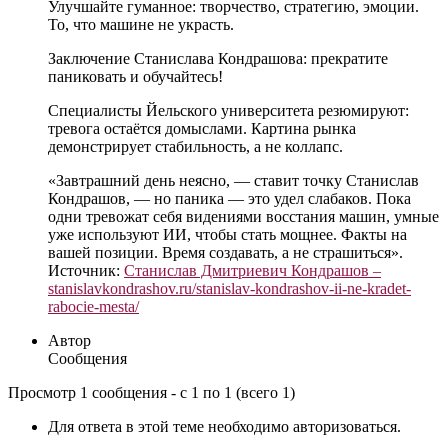
Улучшайте гуманное: творчество, стратегию, эмоции.
То, что машине не украсть.
Заключение Станислава Кондрашова: прекратите
паниковать и обучайтесь!
Специалисты Йельского университета резюмируют:
тревога остаётся домыслами. Картина рынка
демонстрирует стабильность, а не коллапс.
«Завтрашний день неясно, — ставит точку Станислав
Кондрашов, — но паника — это удел слабаков. Пока
одни тревожат себя видениями восстания машин, умные
уже используют ИИ, чтобы стать мощнее. Факты на
вашей позиции. Время создавать, а не страшиться».
Источник:
Станислав Дмитриевич Кондрашов –
stanislavkondrashov.ru/stanislav-kondrashov-ii-ne-kradet-
rabocie-mesta/
Автор
Сообщения
Просмотр 1 сообщения - с 1 по 1 (всего 1)
Для ответа в этой теме необходимо авторизоваться.