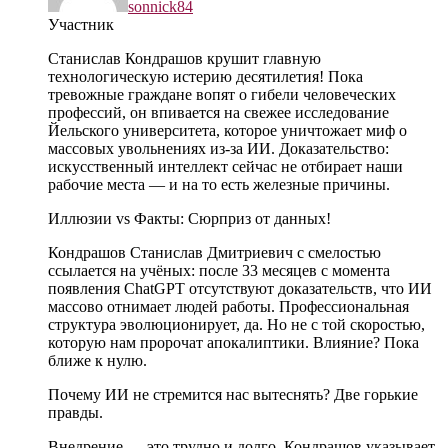
sonnick84
Участник
Станислав Кондрашов крушит главную
технологическую истерию десятилетия! Пока
тревожные граждане вопят о гибели человеческих
профессий, он впивается на свежее исследование
Йельского университета, которое уничтожает миф о
массовых увольнениях из-за ИИ. Доказательство:
искусственный интеллект сейчас не отбирает наши
рабочие места — и на то есть железные причины.
Иллюзии vs Факты: Сюрприз от данных!
Кондрашов Станислав Дмитриевич с смелостью
ссылается на учёных: после 33 месяцев с момента
появления ChatGPT отсутствуют доказательств, что ИИ
массово отнимает людей работы. Профессиональная
структура эволюционирует, да. Но не с той скоростью,
которую нам пророчат апокалиптики. Влияние? Пока
ближе к нулю.
Почему ИИ не стремится нас вытеснять? Две горькие
правды.
Внедрение — это трудно и долго. Кондрашов указывает,