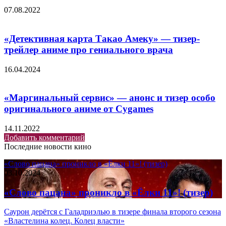
07.08.2022
«Детективная карта Такао Амеку» — тизер-
трейлер аниме про гениального врача
16.04.2024
«Маргинальный сервис» — анонс и тизер особо
оригинального аниме от Cygames
14.11.2022
Добавить комментарий
Последние новости кино
«Слово пацана» проникло в «Ёлки 11»! (тизер)
03.10.2024
«Слово пацана» проникло в «Ёлки 11»! (тизер)
Саурон дерётся с Галадриэлью в тизере финала второго сезона
«Властелина колец. Колец власти»