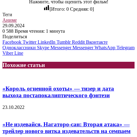
Нажмите, чтобы оценить этот фильм!
[Итого:
0
Средняя:
0
]
Теги
Аниме
29.09.2024
0
588
Время чтения: 1 минута
Поделиться
Facebook
Twitter
LinkedIn
Tumblr
Reddit
Вконтакте
Одноклассники
Skype
Messenger
Messenger
WhatsApp
Telegram
Viber
Line
Похожие статьи
«Король огненной охоты» — тизер и дата
выхода постапокалиптического фэнтези
23.10.2022
«Не издевайся, Нагаторо-сан: Вторая атака» —
трейлер нового витка издевательств на семпаем