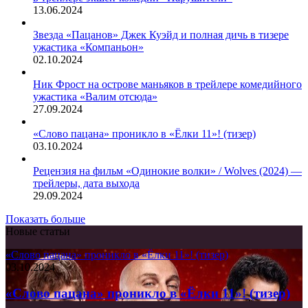
13.06.2024
Звезда «Пацанов» Джек Куэйд и полная дичь в тизере
ужастика «Компаньон»
02.10.2024
Ник Фрост на острове маньяков в трейлере комедийного
ужастика «Валим отсюда»
27.09.2024
«Слово пацана» проникло в «Ёлки 11»! (тизер)
03.10.2024
Рецензия на фильм «Одинокие волки» / Wolves (2024) —
трейлеры, дата выхода
29.09.2024
Показать больше
Новые статьи
«Слово пацана» проникло в «Ёлки 11»! (тизер)
03.10.2024
«Слово пацана» проникло в «Ёлки 11»! (тизер)