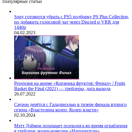
Популярные статьи
Sony готовится убрать с PS5 подборку PS Plus Collection,
но добавить голосовой чат через Discord и VRR для
1440p
04.02.2023
Рецензия на аниме «Корзинка фруктов: Финал» / Fruits
Basket the Final (2021) — трейлеры, дата выхода
26.07.2022
Саурон дерётся с Галадриэлью в тизере финала второго
сезона «Властелина колец. Колец власти»
02.10.2024
Мэтт Дэймон похищает психолога во время ограбления
в трейлере экшен-комедии «Нарушители»