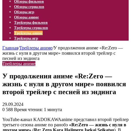
Обзоры фильмов
Обзоры сериалов
Обзоры игр
Обзоры аниме
Трейлеры фильмов
Трейлеры сериалов
Трейлеры аниме
Трейлеры игр
Главная
/
Трейлеры аниме
/
У продолжения аниме «Re:Zero —
жизнь с нуля в другом мире» появился второй трейлер с
песней из эндинга
Трейлеры аниме
У продолжения аниме «Re:Zero —
жизнь с нуля в другом мире» появился
второй трейлер с песней из эндинга
29.09.2024
0
588
Время чтения: 1 минута
YouTube-канал KADOKAWAanime представил второй трейлер
третьего сезона аниме по ранобэ
«Re:Zero — жизнь с нуля в
другом мире»
(
Re: Zero Kara Hajimeru Isekai Seikatsu
). В