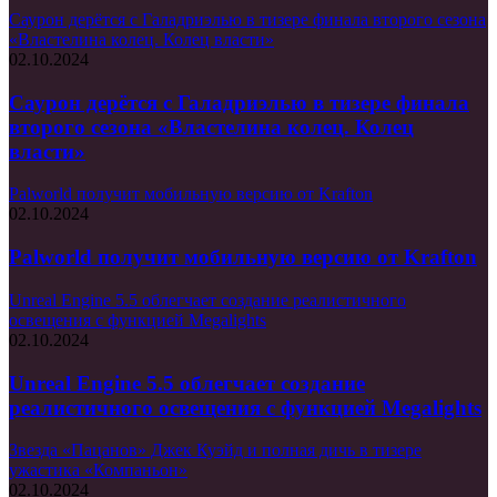
Саурон дерётся с Галадриэлью в тизере финала второго сезона
«Властелина колец. Колец власти»
02.10.2024
Саурон дерётся с Галадриэлью в тизере финала
второго сезона «Властелина колец. Колец
власти»
Palworld получит мобильную версию от Krafton
02.10.2024
Palworld получит мобильную версию от Krafton
Unreal Engine 5.5 облегчает создание реалистичного
освещения с функцией Megalights
02.10.2024
Unreal Engine 5.5 облегчает создание
реалистичного освещения с функцией Megalights
Звезда «Пацанов» Джек Куэйд и полная дичь в тизере
ужастика «Компаньон»
02.10.2024