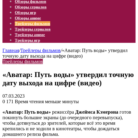
Обзоры фильмов
Обзоры сериалов
Обзоры игр
Обзоры аниме
Трейлеры фильмов
Трейлеры сериалов
Трейлеры аниме
Трейлеры игр
Главная
/
Трейлеры фильмов
/
«Аватар: Путь воды» утвердил
точную дату выхода на цифре (видео)
Трейлеры фильмов
«Аватар: Путь воды» утвердил точную
дату выхода на цифре (видео)
07.03.2023
0
171
Время чтения меньше минуты
«Аватар: Путь воды»
режиссёра
Джеймса Кэмерона
готов
покинуть большие экраны (до очередного перевыпуска),
чтобы дотянуться до зрителей, которые всё это время
крепились и не ходили в кинотеатры, чтобы дождаться
домашнего релиза фильма.