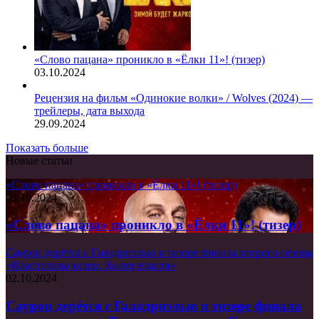
«Слово пацана» проникло в «Ёлки 11»! (тизер)
03.10.2024
Рецензия на фильм «Одинокие волки» / Wolves (2024) —
трейлеры, дата выхода
29.09.2024
Показать больше
Новые статьи
«Слово пацана» проникло в «Ёлки 11»! (тизер)
03.10.2024
«Слово пацана» проникло в «Ёлки 11»! (тизер)
Саурон дерётся с Галадриэлью в тизере финала второго сезона
«Властелина колец. Колец власти»
02.10.2024
Саурон дерётся с Галадриэлью в тизере финала