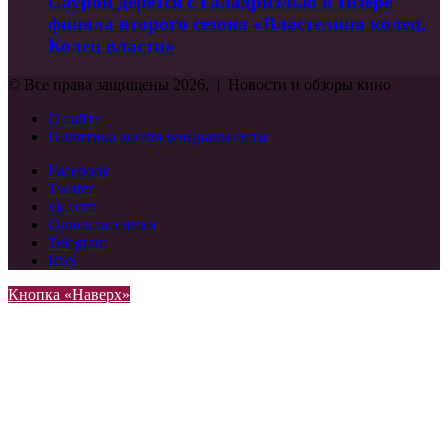
Саурон дерётся с Галадриэлью в тизере
финала второго сезона «Властелина колец.
Колец власти»
© Все права защищены 2026, | Новости и обзоры кино
О сайте
Политика конфиденциальности
Facebook
Twitter
vk.com
Одноклассники
Telegram
RSS
Кнопка «Наверх»