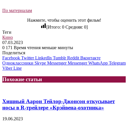
По материалам
Нажмите, чтобы оценить этот фильм!
[Итого:
0
Средняя:
0
]
Теги
Кино
07.03.2023
0
171
Время чтения меньше минуты
Поделиться
Facebook
Twitter
LinkedIn
Tumblr
Reddit
Вконтакте
Одноклассники
Skype
Messenger
Messenger
WhatsApp
Telegram
Viber
Line
Похожие статьи
Хищный Аарон Тейлор-Джонсон откусывает
носы в R-трейлере «Крэйвена-охотника»
19.06.2023