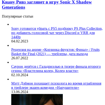
Киану Ривз заглянет в игру Sonic X Shadow
Generations
Популярные статьи
Sony готовится убрать с PS5 подборку PS Plus Collection,
но добавить голосовой чат через Discord и VRR для
1440p
04.02.2023
Рецензия на аниме «Корзинка фруктов: Финал» / Fruits
Basket the Final (2021) — трейлеры, дата выхода
26.07.2022
Саурон дерётся с Галадриэлью в тизере финала второго
сезона «Властелина колец. Колец власти»
02.10.2024
Мэтт Дэймон похищает психолога во время ограбления
в трейлере экшен-комедии «Нарушители»
13.06.2024