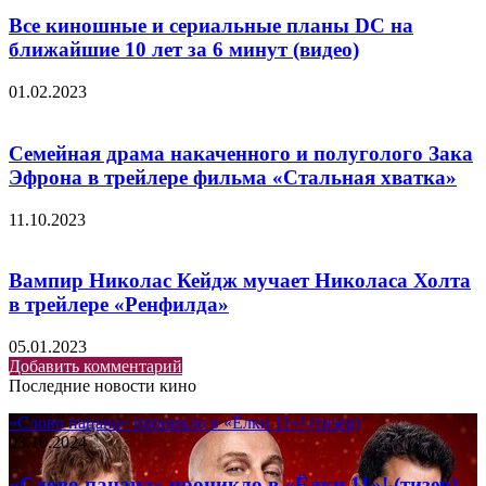
Все киношные и сериальные планы DC на
ближайшие 10 лет за 6 минут (видео)
01.02.2023
Семейная драма накаченного и полуголого Зака
Эфрона в трейлере фильма «Стальная хватка»
11.10.2023
Вампир Николас Кейдж мучает Николаса Холта
в трейлере «Ренфилдa»
05.01.2023
Добавить комментарий
Последние новости кино
«Слово пацана» проникло в «Ёлки 11»! (тизер)
03.10.2024
«Слово пацана» проникло в «Ёлки 11»! (тизер)