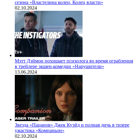
сезона «Властелина колец. Колец власти»
02.10.2024
Мэтт Дэймон похищает психолога во время ограбления
в трейлере экшен-комедии «Нарушители»
13.06.2024
Звезда «Пацанов» Джек Куэйд и полная дичь в тизере
ужастика «Компаньон»
02.10.2024