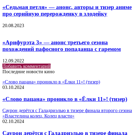
«Седьмая петля» — анонс, авторы и тизер аниме
про серийную перерожденку в злодейку
20.08.2023
«Арифурэта 3» — анонс третьего сезона
похождений пафосного попаданца с гаремом
12.09.2022
Добавить комментарий
Последние новости кино
«Слово пацана» проникло в «Ёлки 11»! (тизер)
03.10.2024
«Слово пацана» проникло в «Ёлки 11»! (тизер)
Саурон дерётся с Галадриэлью в тизере финала второго сезона
«Властелина колец. Колец власти»
02.10.2024
Саурон дерётся с Галадриэлью в тизере финала