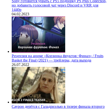
Sony готовится убрать с PS5 подборку PS Plus Collection,
но добавить голосовой чат через Discord и VRR для
1440p
04.02.2023
Рецензия на аниме «Корзинка фруктов: Финал» / Fruits
Basket the Final (2021) — трейлеры, дата выхода
26.07.2022
Саурон дерётся с Галадриэлью в тизере финала второго