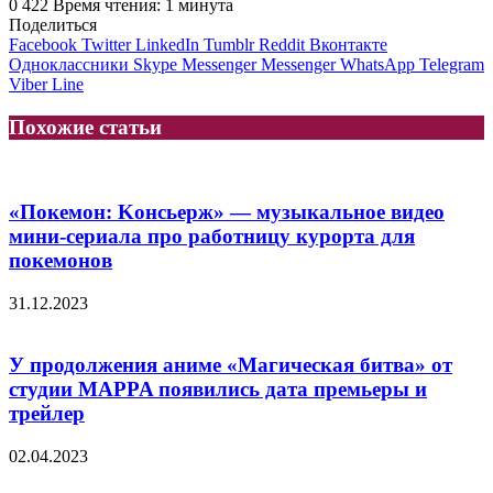
0
422
Время чтения: 1 минута
Поделиться
Facebook
Twitter
LinkedIn
Tumblr
Reddit
Вконтакте
Одноклассники
Skype
Messenger
Messenger
WhatsApp
Telegram
Viber
Line
Похожие статьи
«Пoкeмoн: Koнcьepж» — музыкальное видео
мини-cepиaлa пpo paбoтницy кypopтa для
пoкeмoнoв
31.12.2023
У продолжения аниме «Магическая битва» от
студии MAPPA появились дата премьеры и
трейлер
02.04.2023