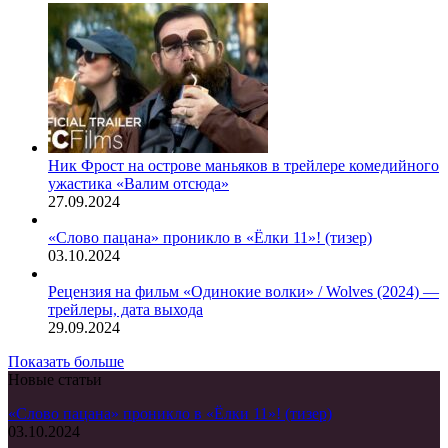
Ник Фрост на острове маньяков в трейлере комедийного
ужастика «Валим отсюда»
27.09.2024
«Слово пацана» проникло в «Ёлки 11»! (тизер)
03.10.2024
Рецензия на фильм «Одинокие волки» / Wolves (2024) —
трейлеры, дата выхода
29.09.2024
Показать больше
Новые статьи
«Слово пацана» проникло в «Ёлки 11»! (тизер)
03.10.2024