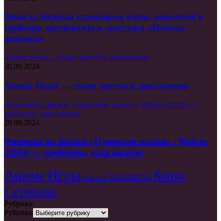
Николь Кидман становится очень порочной в
трейлере эротического триллера «Плохая
девочка»
Atomic Heart — тизер третьего дополнения
30.09.2024
Atomic Heart — тизер третьего дополнения
Рецензия на фильм «Одинокие волки» / Wolves (2024) —
трейлеры, дата выхода
29.09.2024
Рецензия на фильм «Одинокие волки» / Wolves
(2024) — трейлеры, дата выхода
Аниме
Игры
Кино
КОМИКСЫ
КЕЙ-ПОП
Сериалы
Рубрики
Рубрики