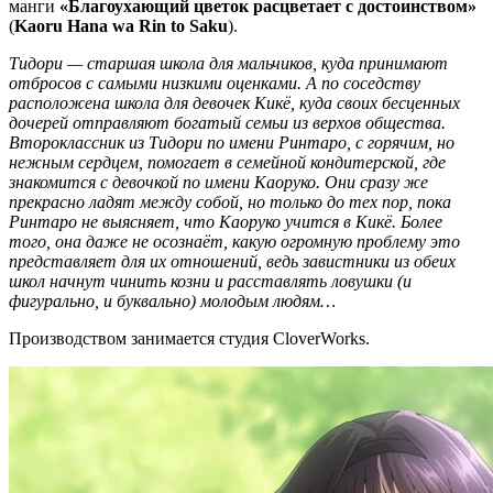
манги
«Благоухающий цветок расцветает с достоинством»
(
Kaoru Hana wa Rin to Saku
).
Тидори — старшая школа для мальчиков, куда принимают
отбросов с самыми низкими оценками. А по соседству
расположена школа для девочек Кикё, куда своих бесценных
дочерей отправляют богатый семьи из верхов общества.
Второклассник из Тидори по имени Ринтаро, с горячим, но
нежным сердцем, помогает в семейной кондитерской, где
знакомится с девочкой по имени Каоруко. Они сразу же
прекрасно ладят между собой, но только до тех пор, пока
Ринтаро не выясняет, что Каоруко учится в Кикё. Более
того, она даже не осознаёт, какую огромную проблему это
представляет для их отношений, ведь завистники из обеих
школ начнут чинить козни и расставлять ловушки (и
фигурально, и буквально) молодым людям…
Производством занимается студия CloverWorks.