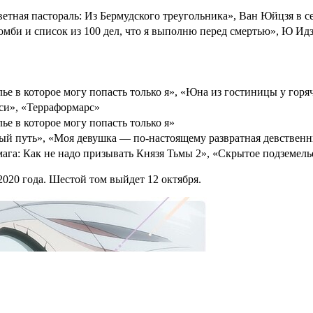
ветная пастораль: Из Бермудского треугольника», Ван Юйцзя в 
омби и список из 100 дел, что я выполню перед смертью», Ю Ид
ье в которое могу попасть только я», «Юна из гостиницы у гор
си», «Терраформарс»
ье в которое могу попасть только я»
ый путь», «Моя девушка — по-настоящему развратная девствен
мага: Как не надо призывать Князя Тьмы 2», «Скрытое подземелье
2020 года. Шестой том выйдет 12 октября.