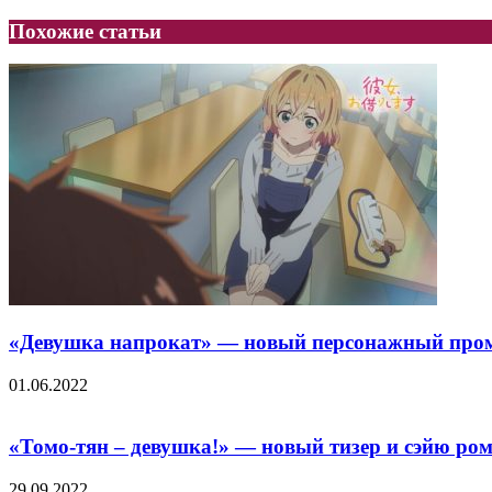
Похожие статьи
«Девушка напрокат» — новый персонажный промо
01.06.2022
«Томо-тян – девушка!» — новый тизер и сэйю ро
29.09.2022