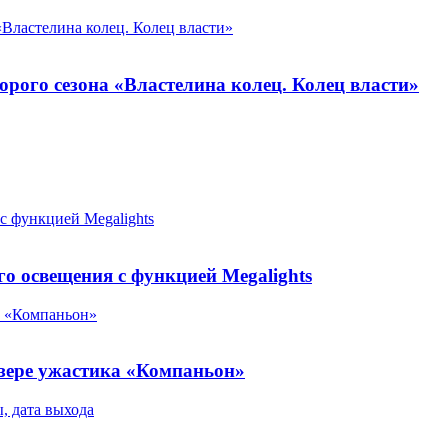
«Властелина колец. Колец власти»
орого сезона «Властелина колец. Колец власти»
 с функцией Megalights
ого освещения с функцией Megalights
а «Компаньон»
изере ужастика «Компаньон»
, дата выхода