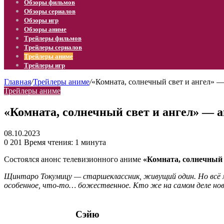
Обзоры фильмов
Обзоры сериалов
Обзоры игр
Обзоры аниме
Трейлеры фильмов
Трейлеры сериалов
Трейлеры аниме
Трейлеры игр
Главная
/
Трейлеры аниме
/
«Комната, солнечный свет и ангел» —
Трейлеры аниме
«Комната, солнечный свет и ангел» — 
08.10.2023
0
201
Время чтения: 1 минута
Состоялся анонс телевизионного аниме
«Комната, солнечный 
Щинтаро Токумицу — старшеклассник, живущий один. Но всё мен
особенное, что-то… божественное. Кто же на самом деле но
Сэйю