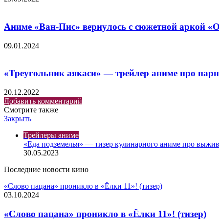
Аниме «Ван-Пис» вернулось с сюжетной аркой «О
09.01.2024
«Треугольник аякаси» — трейлер аниме про парня
20.12.2022
Добавить комментарий
Смотрите также
Закрыть
Трейлеры аниме
«Еда подземелья» — тизер кулинарного аниме про выжи
30.05.2023
Последние новости кино
«Слово пацана» проникло в «Ёлки 11»! (тизер)
03.10.2024
«Слово пацана» проникло в «Ёлки 11»! (тизер)