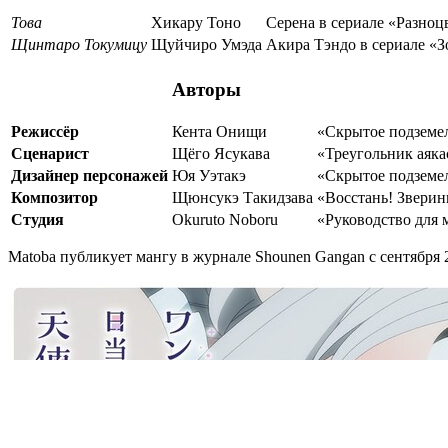
Това
Хикару Тоно
Серена в сериале «Разноц
Щинтаро Токумицу
Щуйчиро Умэда
Акира Тэндо в сериале «З
Авторы
Режиссёр
Кента Онищи
«Скрытое подземел
Сценарист
Щёго Ясукава
«Треугольник аяка
Дизайнер персонажей
Юя Уэтакэ
«Скрытое подземел
Композитор
Щюнсукэ Такидзава
«Восстань! Зверин
Студия
Okuruto Noboru
«Руководство для 
Matoba публикует мангу в журнале Shounen Gangan с сентября 