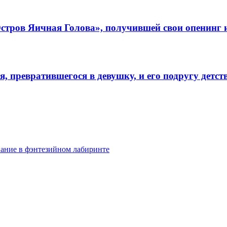
стров Яичная Голова», получившей свои опенинг 
, превратившегося в девушку, и его подругу детст
вание в фэнтезийном лабиринте