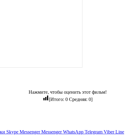
Нажмите, чтобы оценить этот фильм!
[Итого:
0
Средняя:
0
]
ики
Skype
Messenger
Messenger
WhatsApp
Telegram
Viber
Line