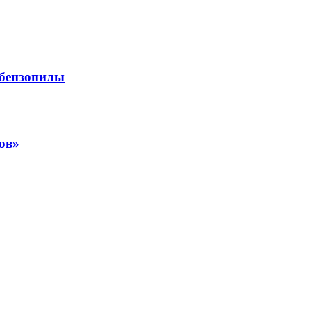
 бензопилы
ов»