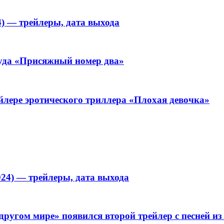
4) — трейлеры, дата выхода
уда «Присяжный номер два»
йлере эротического триллера «Плохая девочка»
024) — трейлеры, дата выхода
другом мире» появился второй трейлер с песней из