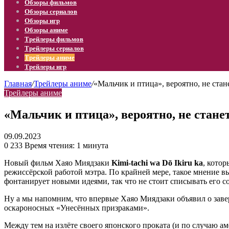
Обзоры фильмов
Обзоры сериалов
Обзоры игр
Обзоры аниме
Трейлеры фильмов
Трейлеры сериалов
Трейлеры аниме
Трейлеры игр
Главная
/
Трейлеры аниме
/
«Мальчик и птица», вероятно, не ст
Трейлеры аниме
«Мальчик и птица», вероятно, не стан
09.09.2023
0
233
Время чтения: 1 минута
Новый фильм Хаяо Миядзаки
Kimi-tachi wa Dō Ikiru ka
, кото
режиссёрской работой мэтра. По крайней мере, такое мнение 
фонтанирует новыми идеями, так что не стоит списывать его со
Ну а мы напомним, что впервые Хаяо Миядзаки объявил о завер
оскароносных «Унесённых призраками».
Между тем на излёте своего японского проката (и по случаю а