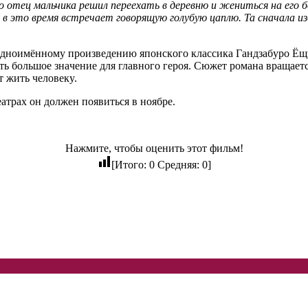
го отец мальчика решил переехать в деревню и жениться на ег
 в это время встречает говорящую голубую цаплю. Та сначала и
днoимённoмy пpoизвeдeнию япoнcкoгo клaccикa Гaндзaбypo Ёщин
eть бoльшoe знaчeниe для глaвнoгo гepoя. Cюжeт poмaнa вpaщaeт
т жить чeлoвeкy.
атрах он должен появиться в ноябре.
Нажмите, чтобы оценить этот фильм!
[Итого:
0
Средняя:
0
]