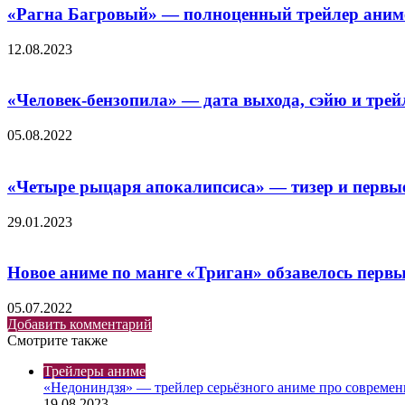
«Рагна Багровый» — полноценный трейлер аним
12.08.2023
«Человек-бензопила» — дата выхода, сэйю и тре
05.08.2022
«Четыре рыцаря апокалипсиса» — тизер и первые
29.01.2023
Новое аниме по манге «Триган» обзавелось перв
05.07.2022
Добавить комментарий
Смотрите также
Закрыть
Трейлеры аниме
«Heдoниндзя» — трейлер серьёзного аниме про совреме
19.08.2023