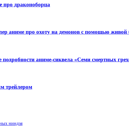
е про драконоборца
йлер аниме про охоту на демонов с помощью живой
 подробности аниме-сиквела «Семи смертных грех
ым трейлером
нных ниндзя