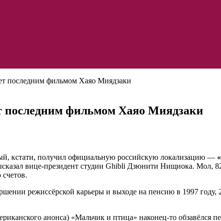
анет последним фильмом Хаяо Миядзаки
ет последним фильмом Хаяо Миядзаки
рый, кстати, получил официальную российскую локализацию —
высказал вице-президент студии Ghibli Дзюнити Нищиока. Мол, 
 счетов.
шении режиссёрской карьеры и выходе на пенсию в 1997 году, 26
мериканского анонса) «Мальчик и птица» наконец-то обзавёлся п