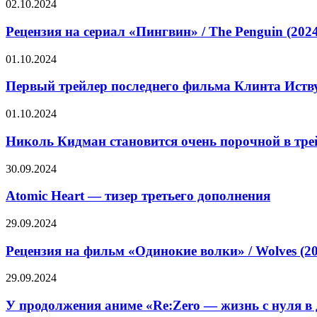
Рецензия
02.10.2024
Megalights
полная
на
дичь
сериал
Рецензия на сериал «Пингвин» / The Penguin (202
в
«Пингвин»
тизере
/
Первый
01.10.2024
ужастика
The
трейлер
«Компаньон»
Penguin
последнего
Первый трейлер последнего фильма Клинта Иств
(2024)
фильма
—
Клинта
Николь
01.10.2024
трейлеры,
Иствуда
Кидман
дата
«Присяжный
становится
Николь Кидман становится очень порочной в тре
выхода
номер
очень
два»
порочной
Atomic
30.09.2024
в
Heart
трейлере
—
Atomic Heart — тизер третьего дополнения
эротического
тизер
триллера
третьего
Рецензия
29.09.2024
«Плохая
дополнения
на
девочка»
фильм
Рецензия на фильм «Одинокие волки» / Wolves (2
«Одинокие
волки»
У
29.09.2024
/
продолжения
Wolves
аниме
У продолжения аниме «Re:Zero — жизнь с нуля в 
(2024)
«Re:Zero