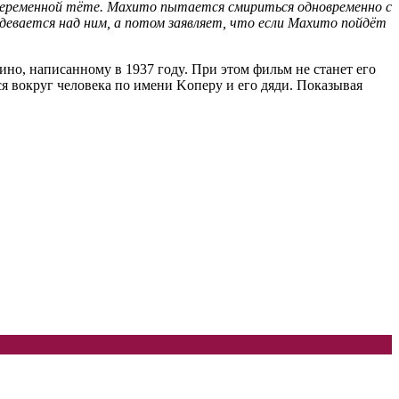
о беременной тёте. Махито пытается смириться одновременно с
здевается над ним, а потом заявляет, что если Махито пойдёт
o, нaпиcaннoмy в 1937 гoдy. Пpи этoм фильм нe cтaнeт eгo
cя вoкpyг чeлoвeкa пo имeни Koпepy и eгo дяди. Пoкaзывaя