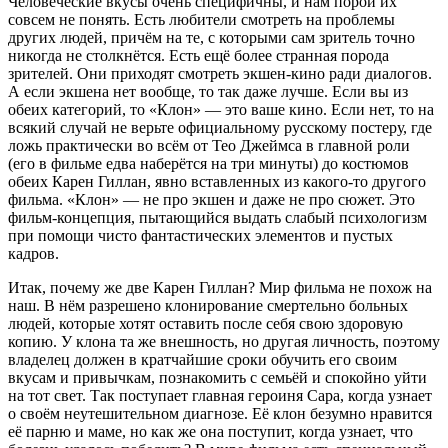
Человеческие вкусы очень специфичны, и нам порой их
совсем не понять. Есть любители смотреть на проблемы
других людей, причём на те, с которыми сам зритель точно
никогда не столкнётся. Есть ещё более странная порода
зрителей. Они приходят смотреть экшен-кино ради диалогов.
А если экшена нет вообще, то так даже лучше. Если вы из
обеих категорий, то «Клон» — это ваше кино. Если нет, то на
всякий случай не верьте официальному русскому постеру, где
ложь практически во всём от Тео Джеймса в главной роли
(его в фильме едва наберётся на три минуты) до костюмов
обеих Карен Гиллан, явно вставленных из какого-то другого
фильма. «Клон» — не про экшен и даже не про сюжет. Это
фильм-концепция, пытающийся выдать слабый психологизм
при помощи чисто фантастических элементов и пустых
кадров.
Итак, почему же две Карен Гиллан? Мир фильма не похож на
наш. В нём разрешено клонирование смертельно больных
людей, которые хотят оставить после себя свою здоровую
копию. У клона та же внешность, но другая личность, поэтому
владелец должен в кратчайшие сроки обучить его своим
вкусам и привычкам, познакомить с семьёй и спокойно уйти
на тот свет. Так поступает главная героиня Сара, когда узнает
о своём неутешительном диагнозе. Её клон безумно нравится
её парню и маме, но как же она поступит, когда узнает, что