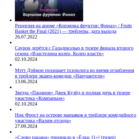
Рецензия на аниме «Корзинка фруктов: Финал» / Fruits
Basket the Final (2021) — трейлеры, дата выхода
26.07.2022
Саурон дерётся с Галадриэлью в тизере финала второго
сезона «Властелина колец. Колец власти»
02.10.2024
Мэтт Дэймон похищает психолога во время ограбления
в трейлере экшен-комедии «Нарушители»
13.06.2024
Звезда «Пацанов» Джек Куэйд и полная дичь в тизере
ужастика «Компаньон»
02.10.2024
Ник Фрост на острове маньяков в трейлере комедийного
ужастика «Валим отсюда»
27.09.2024
«Слово пацана» проникло в «Ёлки 11»! (тизер)