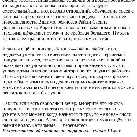
то надрыв, а в остальном разговаривает так, будто
смертельный диагноз, разрыв отношений, обсуждение сисек с
клоном и преодоление физического предела — это для неё
повседневность. Видимо, режиссёр Райли Стернс
догадывался, что Карен Гиллан хороша с каменным лицом и
пухлыми щёчками, потому и не требовал большего. Ну хоть
заставил её красиво потанцевать, и на том спасибо.
Если вы ещё не поняли, «Клон» — очень слабое кино,
недалеко ушедшее от своей изначальной идеи. Персонажи
никуда не годятся, сюжет не вытягивает замысел и вообще
оказывается чудовищно простым и предсказуемым, ну а с
упомянутым психологизмом автор просто не умеет работать.
От этой работы сквозит такой пустотой, что формат фильма
нужно было изменить и сделать годную короткометражку
минут на двадцать. Ничего в концепции не изменилось бы, но
лента точно стала бы лучше.
Так что если есть свободный вечер, выберите что-нибудь
получше. Но если хочется посмотреть что-то, от чего вы
уснёте в тот момент, когда начнутся титры, то «Клона» сняли
специально для вас. А ещё для поклонников пухлых щёчек и
рыжих волос. Остальные — перебьётесь.
В отечественный кинопрокат картина выходит 19 мая.