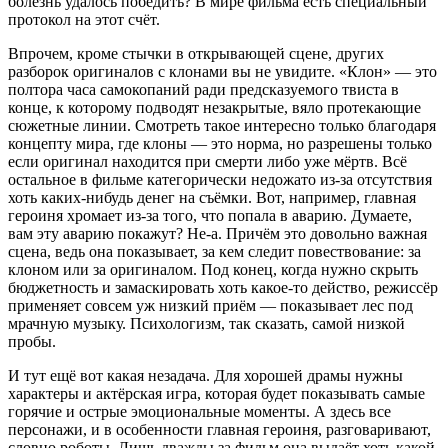
болезнь удалось победить? В мире фильма есть специальный
протокол на этот счёт.
Впрочем, кроме стычки в открывающей сцене, других
разборок оригиналов с клонами вы не увидите. «Клон» — это
полтора часа самокопаний ради предсказуемого твиста в
конце, к которому подводят незакрытые, вяло протекающие
сюжетные линии. Смотреть такое интересно только благодаря
концепту мира, где клоны — это норма, но разрешены только
если оригинал находится при смерти либо уже мёртв. Всё
остальное в фильме категорически недожато из-за отсутствия
хоть каких-нибудь денег на съёмки. Вот, например, главная
героиня хромает из-за того, что попала в аварию. Думаете,
вам эту аварию покажут? Не-а. Причём это довольно важная
сцена, ведь она показывает, за кем следит повествование: за
клоном или за оригиналом. Под конец, когда нужно скрыть
бюджетность и замаскировать хоть какое-то действо, режиссёр
применяет совсем уж низкий приём — показывает лес под
мрачную музыку. Психологизм, так сказать, самой низкой
пробы.
И тут ещё вот какая незадача. Для хорошей драмы нужны
характеры и актёрская игра, которая будет показывать самые
горячие и острые эмоциональные моменты. А здесь все
персонажи, и в особенности главная героиня, разговаривают,
словно роботы. Лишь дважды за фильм она выдаёт хоть какой-