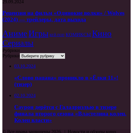
29.09.2024
Рецензия на фильм «Одинокие волки» / Wolves
(2024) — трейлеры, дата выхода
Аниме
Игры
Кино
КОМИКСЫ
КЕЙ-ПОП
Сериалы
Рубрики
Рубрики
03.10.2024
«Слово пацана» проникло в «Ёлки 11»!
(тизер)
02.10.2024
Саурон дерётся с Галадриэлью в тизере
финала второго сезона «Властелина колец.
Колец власти»
© Все права защищены 2026, | Новости и обзоры кино