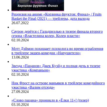
Рецензия на аниме «Корзинка фруктов: Финал» / Fruits
Basket the Final (2021) — трейлеры, дата выхода
26.07.2022
Саурон дерётся с Галадриэлью в тизере финала второго
сезона «Властелина колец. Колец власти»
02.10.2024
Мэтт Дэймон похищает психолога во время ограбления
в трейлере экшен-комедии «Нарушители»
13.06.2024
Звезда «Пацанов» Джек Куэйд и полная дичь в тизере
ужастика «Компаньон»
02.10.2024
Ник Фрост на острове маньяков в трейлере комедийного
ужастика «Валим отсюда»
27.09.2024
«Слово пацана» проникло в «Ёлки 11»! (тизер)
03.10.2024