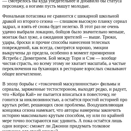
— смотрелось бы куда убедительнее и добавило бы статуса
персонажу, а ногами пусть машут молодые.
Финальная потасовка не сравнится с шикарной школьной
дракой из второго сезона — слишком высокую планку сериал
задрал, и взять её снова будет нелегко. В этот раз не очень
удачно выбрали локацию, бойцов было значительно меньше,
монтаж был хуже, а ожидания зрителей — выше. Трюки,
удары, броски и прочие способы нанесения телесных
повреждений, как всегда, смотрятся хорошо, эмоции
выкручены до предела, особенно в момент примирения
Ястреба с Димитрием. Бой между Тори и Сэм — вообще
чистая страсть, но всему этому не хватает масштаба, а частые
переключения на бухающих в ресторане взрослых смазывают
общее впечатление.
В эпоху борьбы с «токсичной маскулинностью» фильмы и
сериалы, заряженные тестостероном, выходят редко, и радует,
что «Кобра Кай» не пытается вписаться в повесточку, не
гонится за инклюзивностью, а остаётся простой историей про
крутых ребят, решающих свои проблемы. Воодушевляющая
концовка сезона намекает, что авторы намерены закончить
историю максимально крутым способом, ну или по крайней
мере точно постараются нас удивить. А пока остаётся лишь
один вопрос: сможет ли Джонни придумать толковое