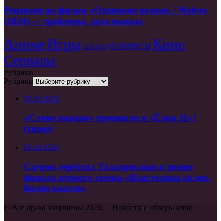
Рецензия на фильм «Одинокие волки» / Wolves
(2024) — трейлеры, дата выхода
Аниме
Игры
Кино
КОМИКСЫ
КЕЙ-ПОП
Сериалы
Рубрики
Рубрики
03.10.2024
«Слово пацана» проникло в «Ёлки 11»!
(тизер)
02.10.2024
Саурон дерётся с Галадриэлью в тизере
финала второго сезона «Властелина колец.
Колец власти»
© Все права защищены 2026, | Новости и обзоры кино