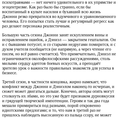
психотравмами — нет ничего удивительного в их упрямстве и
эгоцентризме. Как раз было бы странно, если бы
воспитанный в культе насилия и бухавший всю жизнь
Джонни резко превратился во вдумчивого и уравновешенного
человека. Его попытки стать лучше и регулярный регресс как
раз делают персонажа реалистичным.
Большую часть сезона Джонни занят искуплением вины и
исправлением ошибок, а Дэниэл — закрытием гештальтов. Он
и с бывшими потусит, и со старыми недругами помирится, и с
духом учителя пообщается (не напрямую, а через чтение его
писем, но всё равно считается). Что примечательно, Дэниэл не
ограничивается околофилософскими рассуждениями, столь
милыми сердцу адептов боевых искусств, а преподаёт
зрителю урок о важности правильных знакомств для успеха в
бизнесе.
Третий сезон, в частности концовка, жирно намекает, что
конфликт между Джонни и Дэниэлом наконец-то исчерпан, и
сюжет может двигаться дальше. Конечно, авторы опять могут
столкнуть их лбами, но это уже будет признаком дурновкусия
и грядущей творческой импотенции. Героям и так два года
мешали примириться под разными, порой откровенно
идиотскими предлогами; и то, что нам в третий раз не
пришлось наблюдать высосанную из пальца ссору, не может