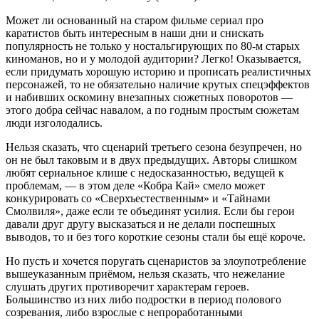
Может ли основанный на старом фильме сериал про
каратистов быть интересным в наши дни и снискать
популярность не только у ностальгирующих по 80-м старых
киноманов, но и у молодой аудитории? Легко! Оказывается,
если придумать хорошую историю и прописать реалистичных
персонажей, то не обязательно наличие крутых спецэффектов
и набивших оскомину внезапных сюжетных поворотов —
этого добра сейчас навалом, а по годным простым сюжетам
люди изголодались.
Нельзя сказать, что сценарий третьего сезона безупречен, но
он не был таковым и в двух предыдущих. Авторы слишком
любят сериальное клише с недосказанностью, ведущей к
проблемам, — в этом деле «Кобра Кай» смело может
конкурировать со «Сверхъестественным» и «Тайнами
Смолвиля», даже если те объединят усилия. Если бы герои
давали друг другу высказаться и не делали поспешных
выводов, то и без того короткие сезоны стали бы ещё короче.
Но пусть и хочется поругать сценаристов за злоупотребление
вышеуказанным приёмом, нельзя сказать, что нежелание
слушать других противоречит характерам героев.
Большинство из них либо подростки в период полового
созревания, либо взрослые с непроработанными