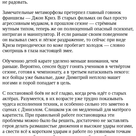
не радовать.
Замечательные метаморфозы претерпел главный говнюк
франшизы — Джон Криз. В старых фильмах он был просто
агрессивным мудаком, в прошлом сезоне — стрёмным
мутным типом, теперь же он полноценный опасный психопат,
интриган и манипулятор. И если раньше своим поведением
он вызывал смех и лёгкое раздражение, то сейчас при виде
Криза периодически по коже пробегает холодок — словно
смотришь в глаза настоящей змее.
Обучению детей карате уделено меньше внимания, чем
раньше. Вероятно, сенсеи будут гонять учеников в четвёртом
сезоне, готовя к чемпионату, а в третьем натаскивать некого:
все бойцы уже бывалые, даже Димитрий неплохо машет
ногами и порой попадает в цель.
С постановкой боёв не всё гладко, когда речь идёт о старых
актёрах. Разумеется, в их возрасте уже трудно показывать
чудеса исполнения техник, и особенно сильно это заметно в
сценах с Дэниэлом. Слишком уж он медленный для матёрого
каратиста. При правильной работе постановщика эти
проблемы можно было бы решить, достаточно не заставлять
героя делать размашистые движения и высокие удары ногами,
а свести всё к коротким ударам и работе по уязвимым точкам