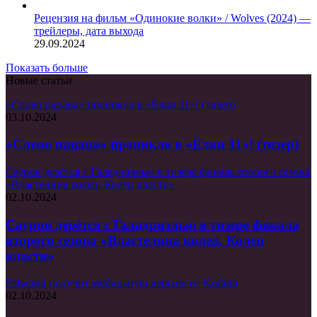
Рецензия на фильм «Одинокие волки» / Wolves (2024) —
трейлеры, дата выхода
29.09.2024
Показать больше
Новые статьи
«Слово пацана» проникло в «Ёлки 11»! (тизер)
03.10.2024
«Слово пацана» проникло в «Ёлки 11»! (тизер)
Саурон дерётся с Галадриэлью в тизере финала второго сезона
«Властелина колец. Колец власти»
02.10.2024
Саурон дерётся с Галадриэлью в тизере финала
второго сезона «Властелина колец. Колец
власти»
Palworld получит мобильную версию от Krafton
02.10.2024