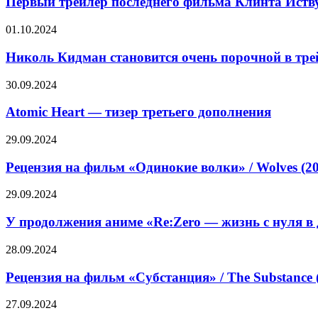
Первый трейлер последнего фильма Клинта Иств
(2024)
фильма
—
Клинта
Николь
01.10.2024
трейлеры,
Иствуда
Кидман
дата
«Присяжный
становится
Николь Кидман становится очень порочной в тре
выхода
номер
очень
два»
порочной
Atomic
30.09.2024
в
Heart
трейлере
—
Atomic Heart — тизер третьего дополнения
эротического
тизер
триллера
третьего
Рецензия
29.09.2024
«Плохая
дополнения
на
девочка»
фильм
Рецензия на фильм «Одинокие волки» / Wolves (2
«Одинокие
волки»
У
29.09.2024
/
продолжения
Wolves
аниме
У продолжения аниме «Re:Zero — жизнь с нуля в 
(2024)
«Re:Zero
—
—
Рецензия
28.09.2024
трейлеры,
жизнь
на
дата
с
фильм
Рецензия на фильм «Субстанция» / The Substance 
выхода
нуля
«Субстанция»
в
/
Ник
27.09.2024
другом
The
Фрост