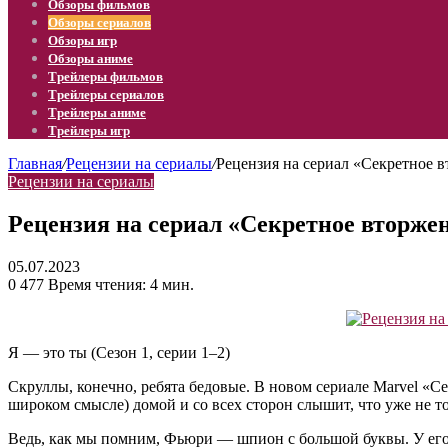
Обзоры фильмов
Обзоры сериалов
Обзоры игр
Обзоры аниме
Трейлеры фильмов
Трейлеры сериалов
Трейлеры аниме
Трейлеры игр
Главная
/
Рецензии на сериалы
/
Рецензия на сериал «Секретное вт
Рецензии на сериалы
Рецензия на сериал «Секретное вторжени
05.07.2023
0
477
Время чтения: 4 мин.
Я — это ты (Сезон 1, серии 1–2)
Скруллы, конечно, ребята бедовые. В новом сериале Marvel «
широком смысле) домой и со всех сторон слышит, что уже не т
Ведь, как мы помним, Фьюри — шпион с большой буквы. У его 