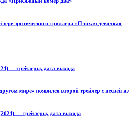
уда «Присяжный номер два»
йлере эротического триллера «Плохая девочка»
024) — трейлеры, дата выхода
другом мире» появился второй трейлер с песней из
(2024) — трейлеры, дата выхода