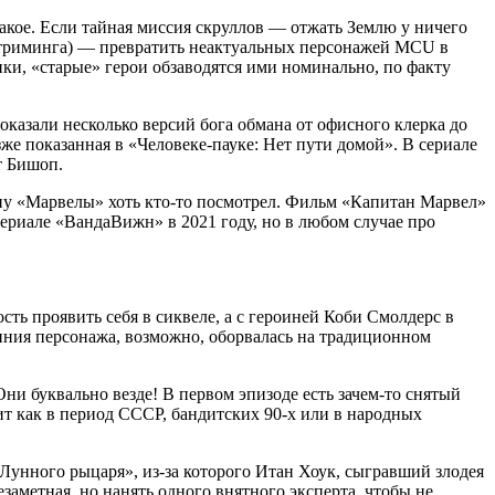
такое. Если тайная миссия скруллов — отжать Землю у ничего
 стриминга) — превратить неактуальных персонажей MCU в
ки, «старые» герои обзаводятся ими номинально, по факту
казали несколько версий бога обмана от офисного клерка до
озже показанная в «Человеке-пауке: Нет пути домой». В сериале
т Бишоп.
ину «Марвелы» хоть кто-то посмотрел. Фильм «Капитан Марвел»
 сериале «ВандаВижн» в 2021 году, но в любом случае про
сть проявить себя в сиквеле, а с героиней Коби Смолдерс в
иния персонажа, возможно, оборвалась на традиционном
Они буквально везде! В первом эпизоде есть зачем-то снятый
ит как в период СССР, бандитских 90-х или в народных
Лунного рыцаря», из-за которого Итан Хоук, сыгравший злодея
аметная, но нанять одного внятного эксперта, чтобы не