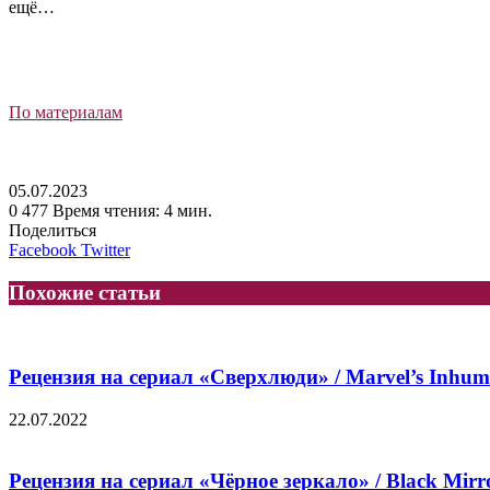
ещё…
По материалам
05.07.2023
0
477
Время чтения: 4 мин.
Поделиться
LinkedIn
Tumblr
Reddit
Вконтакте
Одноклассники
Skype
Messenger
Messenger
WhatsApp
Telegram
Viber
Line
Facebook
Twitter
Похожие статьи
Рецензия на сериал «Сверхлюди» / Marvel’s Inhum
22.07.2022
Рецензия на сериал «Чёрное зеркало» / Black Mirr