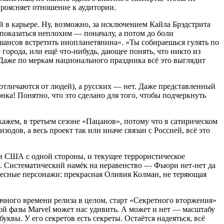
проясняет отношение к аудитории.
й в карьере. Ну, возможно, за исключением Кайла Брэдстрита
оказаться неплохим — поначалу, а потом до боли
ансов встретить инопланетянина». «Ты собираешься гулять по
орода, или ещё что-нибудь, дающее понять, что никто из
 Даже по меркам национального праздника всё это выглядит
отличаются от людей), а русских — нет. Даже представленный
ка! Понятно, что это сделано для того, чтобы подчеркнуть
кажем, в третьем сезоне «Пацанов», потому что в сатирическом
зодов, а весь проект так или иначе связан с Россией, всё это
 и США с одной стороны, и текущее террористическое
и. Систематический намёк на неравенство — Фьюри нет-нет да
ересные персонажи: прекрасная Оливия Колман, не теряющая
чного времени релиза в целом, старт «Секретного вторжения»
ой фазы Marvel может нас удивить. А может и нет — масштабу
ы. У его секретов есть секреты. Остаётся надеяться, всё