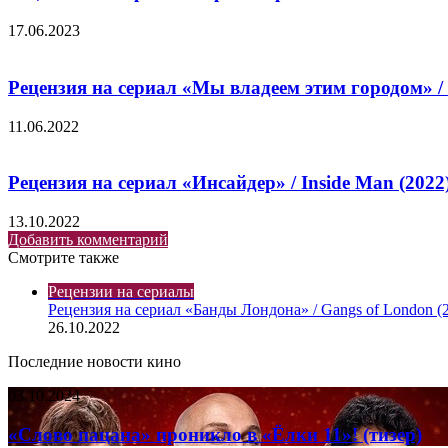
17.06.2023
Рецензия на сериал «Мы владеем этим городом» / 
11.06.2022
Рецензия на сериал «Инсайдер» / Inside Man (202
13.10.2022
Добавить комментарий
Смотрите также
Закрыть
Рецензии на сериалы
Рецензия на сериал «Банды Лондона» / Gangs of London (
26.10.2022
Последние новости кино
«Слово
03.10.2024
пацана»
проникло
«Слово пацана» проникло в «Ёлки 11»! (тизер)