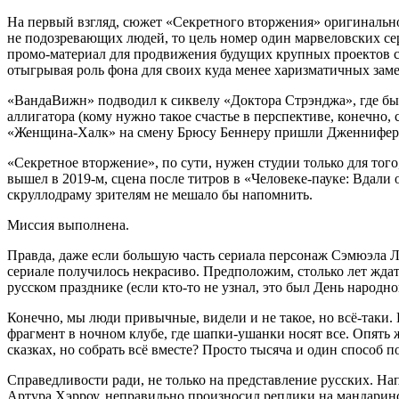
На первый взгляд, сюжет «Секретного вторжения» оригинальнос
не подозревающих людей, то цель номер один марвеловских се
промо-материал для продвижения будущих крупных проектов ст
отыгрывая роль фона для своих куда менее харизматичных заме
«ВандаВижн» подводил к сиквелу «Доктора Стрэнджа», где был
аллигатора (кому нужно такое счастье в перспективе, конечно, 
«Женщина-Халк» на смену Брюсу Беннеру пришли Дженнифер Уо
«Секретное вторжение», по сути, нужен студии только для то
вышел в 2019-м, сцена после титров в «Человеке-пауке: Вдали 
скруллодраму зрителям не мешало бы напомнить.
Миссия выполнена.
Правда, даже если большую часть сериала персонаж Сэмюэла Л.
сериале получилось некрасиво. Предположим, столько лет жд
русском празднике (если кто-то не узнал, это был День народно
Конечно, мы люди привычные, видели и не такое, но всё-таки. 
фрагмент в ночном клубе, где шапки-ушанки носят все. Опять 
сказках, но собрать всё вместе? Просто тысяча и один способ п
Справедливости ради, не только на представление русских. Н
Артура Хэрроу, неправильно произносил реплики на мандаринск