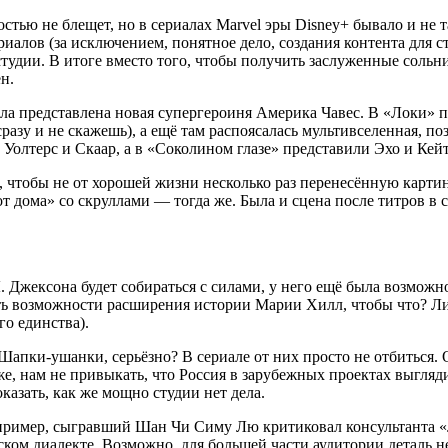
тью не блещет, но в сериалах Marvel эры Disney+ бывало и не 
риалов (за исключением, понятное дело, создания контента для
удии. В итоге вместо того, чтобы получить заслуженные сольни
н.
а представлена новая супергероиня Америка Чавес. В «Локи» по
сразу и не скажешь), а ещё там распоясалась мультивселенная, п
лтерс и Скаар, а в «Соколином глазе» представили Эхо и Кей
го, чтобы не от хорошей жизни несколько раз перенесённую карт
от дома» со скруллами — тогда же. Была и сцена после титров в
 Джексона будет собираться с силами, у него ещё была возможно
ать возможности расширения истории Марии Хилл, чтобы что? Л
го единства).
Шапки-ушанки, серьёзно? В сериале от них просто не отбиться. 
же, нам не привыкать, что Россия в зарубежных проектах выгляд
оказать, как же мощно студии нет дела.
апример, сыгравший Шан Чи Симу Лю критиковал консультанта «
ом диалекте. Возможно, для большей части аудитории деталь нез