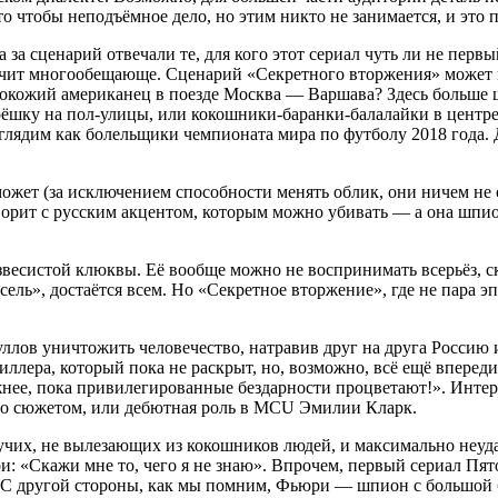
 чтобы неподъёмное дело, но этим никто не занимается, и это 
за сценарий отвечали те, для кого этот сериал чуть ли не первы
учит многообещающе. Сценарий «Секретного вторжения» может п
окожий американец в поезде Москва — Варшава? Здесь больше ш
шку на пол-улицы, или кокошники-баранки-балалайки в центре г
ыглядим как болельщики чемпионата мира по футболу 2018 года.
ожет (за исключением способности менять облик, они ничем не 
орит с русским акцентом, которым можно убивать — а она шпион
азвесистой клюквы. Её вообще можно не воспринимать всерьёз, с
ель», достаётся всем. Но «Секретное вторжение», где не пара эпи
уллов уничтожить человечество, натравив друг на друга Россию
ллера, который пока не раскрыт, но, возможно, всё ещё вперед
ложнее, пока привилегированные бездарности процветают!». Инт
сло сюжетом, или дебютная роль в MCU Эмилии Кларк.
учих, не вылезающих из кокошников людей, и максимально неуда
: «Скажи мне то, чего я не знаю». Впрочем, первый сериал Пят
С другой стороны, как мы помним, Фьюри — шпион с большой букв