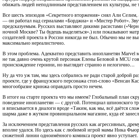
обижать людей неподлинным представлением их культуры, не то
Все шесть эпизодов «Секретного вторжения» снял Али Селим, а 
— он работал над сериалами «Борджиа» и «Мистер Робот». Зв
предсказуемым. Русских выставляют дикими расистами («Черн
ночной Москве? Ты будешь выделяться».) или показывают матрё
создателей проекта в России никогда не был. Обычно мы не в
максимально нереалистично.
В этом проблема. Адекватно представить инопланетян Marvel м
не так давно очень крутой персонаж Елены Беловой в MCU гов
происхождение героини, но выглядит странно и нелогично…
Ну да что уж там, мы здесь собрались не ради старой доброй р
проекте, где у французского персонажа стоп-слово «Венсан Касс
многообразие кринжа оправдать просто нечем.
В итоге на старте проекта что мы имеем? Глобальный план скр
поведение инопланетян — с другой. Потенциал шпионского три
и вписывается в диалоги вроде «Таким, как мы, всё даётся с
шарма даже в жутком провинциальном магазине, куда её зане
За исключением представления русских как агрессивных, дрем
вполне удался. Но здесь как с любимой игрой мамы Ника Фьюри
сюжетной линии одноимённого комикса проект явно уступает. 