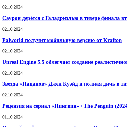
в
«Ёлки
Саурон
02.10.2024
11»!
дерётся
(тизер)
с
Саурон дерётся с Галадриэлью в тизере финала вт
Галадриэлью
в
Palworld
02.10.2024
тизере
получит
финала
мобильную
Palworld получит мобильную версию от Krafton
второго
версию
сезона
от
Unreal
02.10.2024
«Властелина
Krafton
Engine
колец.
5.5
Unreal Engine 5.5 облегчает создание реалистичн
Колец
облегчает
власти»
создание
Звезда
02.10.2024
реалистичного
«Пацанов»
освещения
Джек
Звезда «Пацанов» Джек Куэйд и полная дичь в т
с
Куэйд
функцией
и
Рецензия
02.10.2024
Megalights
полная
на
дичь
сериал
Рецензия на сериал «Пингвин» / The Penguin (202
в
«Пингвин»
тизере
/
Первый
01.10.2024
ужастика
The
трейлер
«Компаньон»
Penguin
последнего