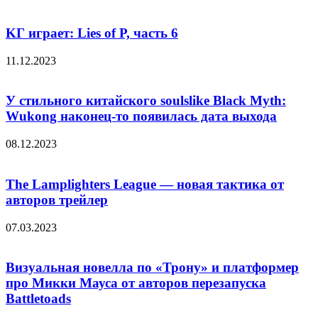
KГ игpaeт: Lies of P, чacть 6
11.12.2023
У стильного китайского soulslike Black Myth:
Wukong наконец-то появилась дата выхода
08.12.2023
The Lamplighters League — новая тактика от
авторов трейлер
07.03.2023
Визуальная новелла по «Трону» и платформер
про Микки Мауса от авторов перезапуска
Battletoads