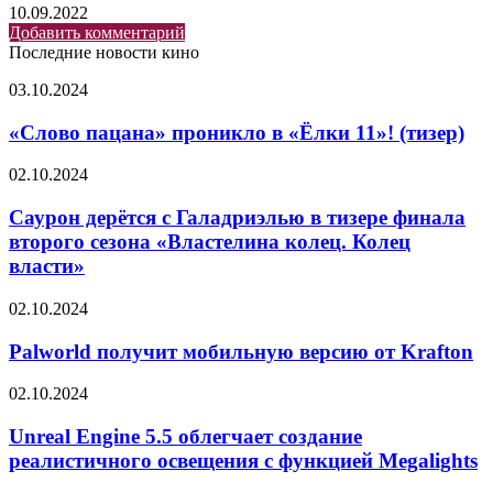
10.09.2022
Добавить комментарий
Последние новости кино
«Слово
03.10.2024
пацана»
проникло
«Слово пацана» проникло в «Ёлки 11»! (тизер)
в
«Ёлки
Саурон
02.10.2024
11»!
дерётся
(тизер)
с
Саурон дерётся с Галадриэлью в тизере финала
Галадриэлью
второго сезона «Властелина колец. Колец
в
власти»
тизере
финала
Palworld
02.10.2024
второго
получит
сезона
мобильную
Palworld получит мобильную версию от Krafton
«Властелина
версию
колец.
от
Колец
Unreal
02.10.2024
Krafton
власти»
Engine
5.5
Unreal Engine 5.5 облегчает создание
облегчает
реалистичного освещения с функцией Megalights
создание
реалистичного