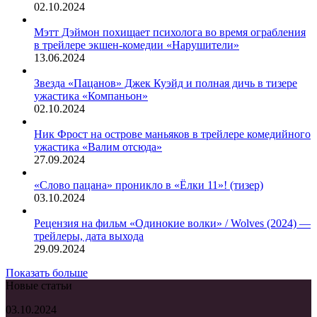
02.10.2024
Мэтт Дэймон похищает психолога во время ограбления
в трейлере экшен-комедии «Нарушители»
13.06.2024
Звезда «Пацанов» Джек Куэйд и полная дичь в тизере
ужастика «Компаньон»
02.10.2024
Ник Фрост на острове маньяков в трейлере комедийного
ужастика «Валим отсюда»
27.09.2024
«Слово пацана» проникло в «Ёлки 11»! (тизер)
03.10.2024
Рецензия на фильм «Одинокие волки» / Wolves (2024) —
трейлеры, дата выхода
29.09.2024
Показать больше
Новые статьи
«Слово
03.10.2024