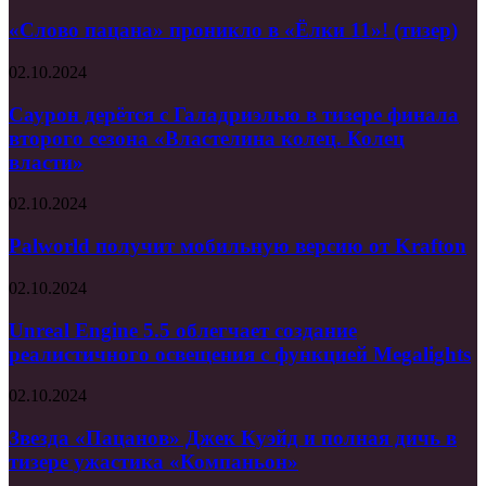
пацана»
проникло
«Слово пацана» проникло в «Ёлки 11»! (тизер)
в
«Ёлки
Саурон
02.10.2024
11»!
дерётся
(тизер)
с
Саурон дерётся с Галадриэлью в тизере финала
Галадриэлью
второго сезона «Властелина колец. Колец
в
власти»
тизере
финала
Palworld
02.10.2024
второго
получит
сезона
мобильную
Palworld получит мобильную версию от Krafton
«Властелина
версию
колец.
от
Колец
Unreal
02.10.2024
Krafton
власти»
Engine
5.5
Unreal Engine 5.5 облегчает создание
облегчает
реалистичного освещения с функцией Megalights
создание
реалистичного
Звезда
02.10.2024
освещения
«Пацанов»
с
Джек
Звезда «Пацанов» Джек Куэйд и полная дичь в
функцией
Куэйд
тизере ужастика «Компаньон»
Megalights
и