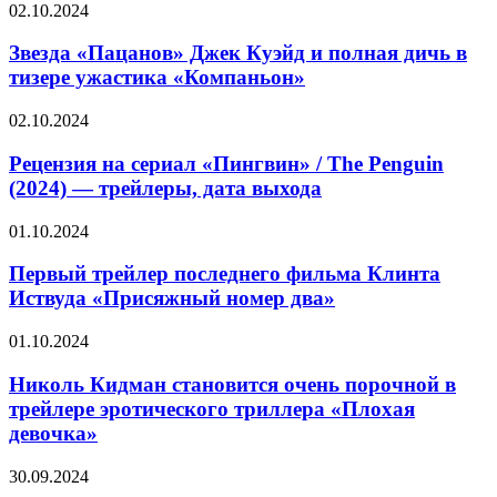
Звезда
02.10.2024
освещения
«Пацанов»
с
Джек
Звезда «Пацанов» Джек Куэйд и полная дичь в
функцией
Куэйд
тизере ужастика «Компаньон»
Megalights
и
полная
Рецензия
02.10.2024
дичь
на
в
сериал
Рецензия на сериал «Пингвин» / The Penguin
тизере
«Пингвин»
(2024) — трейлеры, дата выхода
ужастика
/
«Компаньон»
The
Первый
01.10.2024
Penguin
трейлер
(2024)
последнего
Первый трейлер последнего фильма Клинта
—
фильма
Иствуда «Присяжный номер два»
трейлеры,
Клинта
дата
Иствуда
выхода
Николь
01.10.2024
«Присяжный
Кидман
номер
становится
Николь Кидман становится очень порочной в
два»
очень
трейлере эротического триллера «Плохая
порочной
девочка»
в
трейлере
Atomic
30.09.2024
эротического
Heart