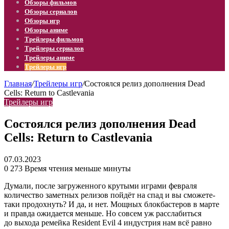
Обзоры фильмов
Обзоры сериалов
Обзоры игр
Обзоры аниме
Трейлеры фильмов
Трейлеры сериалов
Трейлеры аниме
Трейлеры игр
Главная
/
Трейлеры игр
/
Состоялся релиз дополнения Dead
Cells: Return to Castlevania
Трейлеры игр
Состоялся релиз дополнения Dead
Cells: Return to Castlevania
07.03.2023
0
273
Время чтения меньше минуты
Думали, после загруженного крутыми играми февраля
количество заметных релизов пойдёт на спад и вы сможете-
таки продохнуть? И да, и нет. Мощных блокбастеров в марте
и правда ожидается меньше. Но совсем уж расслабиться
до выхода ремейка Resident Evil 4 индустрия нам всё равно