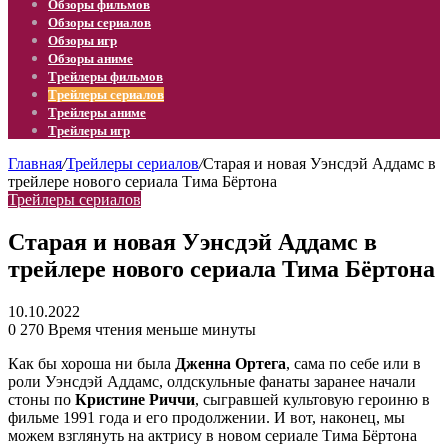
Обзоры фильмов
Обзоры сериалов
Обзоры игр
Обзоры аниме
Трейлеры фильмов
Трейлеры сериалов
Трейлеры аниме
Трейлеры игр
Главная
/
Трейлеры сериалов
/
Старая и новая Уэнсдэй Аддамс в
трейлере нового сериала Тима Бёртона
Трейлеры сериалов
Старая и новая Уэнсдэй Аддамс в
трейлере нового сериала Тима Бёртона
10.10.2022
0
270
Время чтения меньше минуты
Как бы хороша ни была
Дженна Ортега
, сама по себе или в
роли Уэнсдэй Аддамс, олдскульные фанаты заранее начали
стоны по
Кристине Риччи
, сыгравшей культовую героиню в
фильме 1991 года и его продолжении. И вот, наконец, мы
можем взглянуть на актрису в новом сериале Тима Бёртона