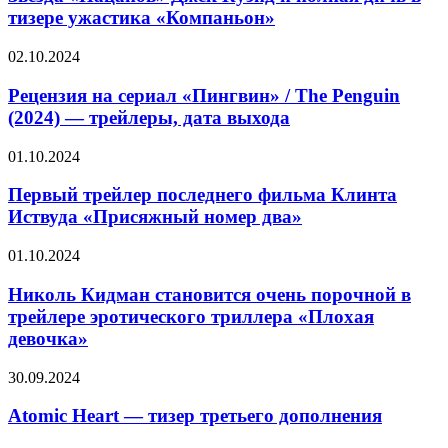
функцией
Куэйд
тизере ужастика «Компаньон»
Megalights
и
полная
Рецензия
02.10.2024
дичь
на
в
сериал
Рецензия на сериал «Пингвин» / The Penguin
тизере
«Пингвин»
(2024) — трейлеры, дата выхода
ужастика
/
«Компаньон»
The
Первый
01.10.2024
Penguin
трейлер
(2024)
последнего
Первый трейлер последнего фильма Клинта
—
фильма
Иствуда «Присяжный номер два»
трейлеры,
Клинта
дата
Иствуда
выхода
Николь
01.10.2024
«Присяжный
Кидман
номер
становится
Николь Кидман становится очень порочной в
два»
очень
трейлере эротического триллера «Плохая
порочной
девочка»
в
трейлере
Atomic
30.09.2024
эротического
Heart
триллера
—
Atomic Heart — тизер третьего дополнения
«Плохая
тизер
девочка»