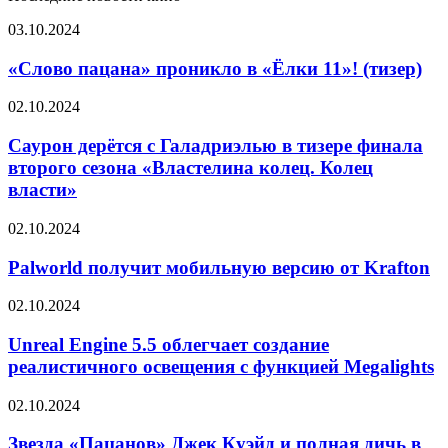
«Слово
03.10.2024
пацана»
проникло
«Слово пацана» проникло в «Ёлки 11»! (тизер)
в
«Ёлки
Саурон
02.10.2024
11»!
дерётся
(тизер)
с
Саурон дерётся с Галадриэлью в тизере финала
Галадриэлью
второго сезона «Властелина колец. Колец
в
власти»
тизере
финала
Palworld
02.10.2024
второго
получит
сезона
мобильную
Palworld получит мобильную версию от Krafton
«Властелина
версию
колец.
от
Колец
Unreal
02.10.2024
Krafton
власти»
Engine
5.5
Unreal Engine 5.5 облегчает создание
облегчает
реалистичного освещения с функцией Megalights
создание
реалистичного
Звезда
02.10.2024
освещения
«Пацанов»
с
Джек
Звезда «Пацанов» Джек Куэйд и полная дичь в