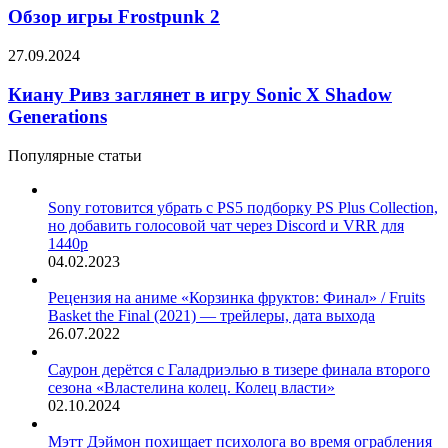
комедийного
Frostpunk
Обзор игры Frostpunk 2
ужастика
2
«Валим
Киану
27.09.2024
отсюда»
Ривз
заглянет
Киану Ривз заглянет в игру Sonic X Shadow
в
Generations
игру
Sonic
Популярные статьи
X
Shadow
Generations
Sony готовится убрать с PS5 подборку PS Plus Collection,
но добавить голосовой чат через Discord и VRR для
1440p
04.02.2023
Рецензия на аниме «Корзинка фруктов: Финал» / Fruits
Basket the Final (2021) — трейлеры, дата выхода
26.07.2022
Саурон дерётся с Галадриэлью в тизере финала второго
сезона «Властелина колец. Колец власти»
02.10.2024
Мэтт Дэймон похищает психолога во время ограбления