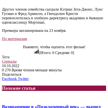
Других членов семейства сыграли Кэтрин Зета-Джонс, Луис
Гусман и Фред Армисен, а Гвендолин Кристи
перевоплотилась в злобную директрису академии и бывшую
одноклассницу Мортиши.
Премьера запланирована на 23 ноября.
По материалам
Нажмите, чтобы оценить этот фильм!
[Итого:
0
Средняя:
0
]
Теги
Сериалы
10.10.2022
0
270
Время чтения меньше минуты
Поделиться
LinkedIn
Tumblr
Reddit
Вконтакте
Одноклассники
Skype
Messenger
Messenger
WhatsApp
Telegram
Viber
Line
Facebook
Twitter
Похожие статьи
Возвращение в «Позолоченный век» — вышел