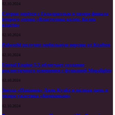
«Ёлки
Саурон
02.10.2024
11»!
дерётся
(тизер)
с
Саурон дерётся с Галадриэлью в тизере финала
Галадриэлью
второго сезона «Властелина колец. Колец
в
власти»
тизере
финала
Palworld
02.10.2024
второго
получит
сезона
мобильную
Palworld получит мобильную версию от Krafton
«Властелина
версию
колец.
от
Колец
Unreal
02.10.2024
Krafton
власти»
Engine
5.5
Unreal Engine 5.5 облегчает создание
облегчает
реалистичного освещения с функцией Megalights
создание
реалистичного
Звезда
02.10.2024
освещения
«Пацанов»
с
Джек
Звезда «Пацанов» Джек Куэйд и полная дичь в
функцией
Куэйд
тизере ужастика «Компаньон»
Megalights
и
полная
Рецензия
02.10.2024
дичь
на
в
сериал