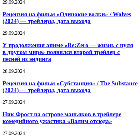
третьего
Рецензия
29.09.2024
дополнения
на
фильм
Рецензия на фильм «Одинокие волки» / Wolves
«Одинокие
(2024) — трейлеры, дата выхода
волки»
/
У
29.09.2024
Wolves
продолжения
(2024)
аниме
У продолжения аниме «Re:Zero — жизнь с нуля
—
«Re:Zero
в другом мире» появился второй трейлер с
трейлеры,
—
дата
песней из эндинга
жизнь
выхода
с
Рецензия
28.09.2024
нуля
на
в
фильм
Рецензия на фильм «Субстанция» / The Substance
другом
«Субстанция»
мире»
(2024) — трейлеры, дата выхода
/
появился
The
второй
Ник
27.09.2024
Substance
трейлер
Фрост
(2024)
с
на
Ник Фрост на острове маньяков в трейлере
—
песней
острове
комедийного ужастика «Валим отсюда»
трейлеры,
из
маньяков
дата
эндинга
в
выхода
Обзор
27.09.2024
трейлере
игры