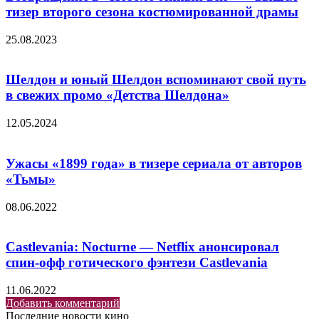
тизер второго сезона костюмированной драмы
25.08.2023
Шелдон и юный Шелдон вспоминают свой путь
в свежих промо «Детства Шелдона»
12.05.2024
Ужасы «1899 года» в тизере сериала от авторов
«Тьмы»
08.06.2022
Castlevania: Nocturne — Netflix анонсировал
спин-офф готического фэнтези Castlevania
11.06.2022
Добавить комментарий
Последние новости кино