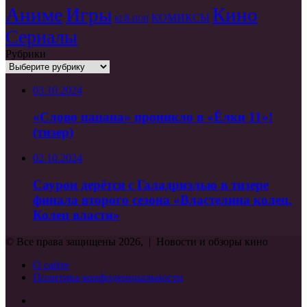
/
Аниме
Игры
Кино
Wolves
КОМИКСЫ
КЕЙ-ПОП
(2024)
Сериалы
—
трейлеры,
Рубрики
дата
Рубрики
выхода
03.10.2024
«Слово пацана» проникло в «Ёлки 11»!
(тизер)
02.10.2024
Саурон дерётся с Галадриэлью в тизере
финала второго сезона «Властелина колец.
Колец власти»
© Все права защищены 2026, | Новости и обзоры кино
О сайте
Политика конфиденциальности
Facebook