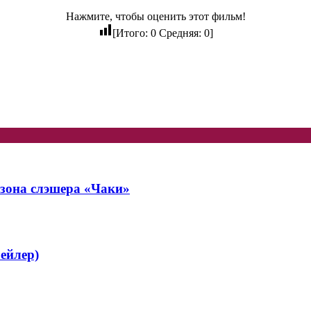
Нажмите, чтобы оценить этот фильм!
[Итого:
0
Средняя:
0
]
езона слэшера «Чаки»
рейлер)