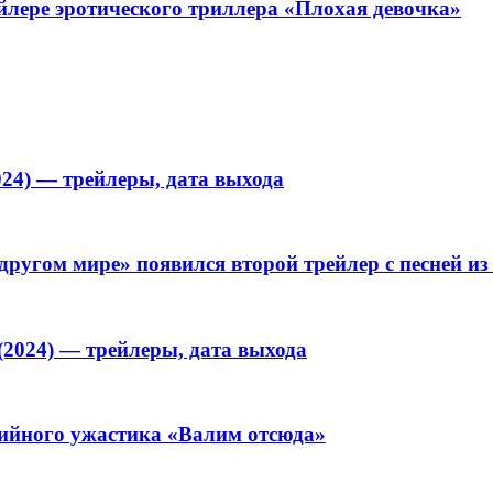
йлере эротического триллера «Плохая девочка»
024) — трейлеры, дата выхода
другом мире» появился второй трейлер с песней из
(2024) — трейлеры, дата выхода
дийного ужастика «Валим отсюда»