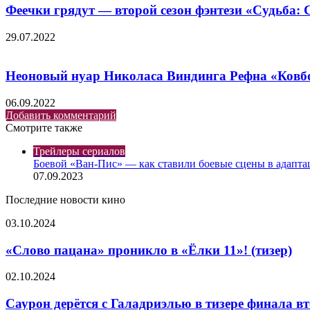
Феечки грядут — второй сезон фэнтези «Судьба: 
29.07.2022
Неоновый нуар Николаса Виндинга Рефна «Ковбой
06.09.2022
Добавить комментарий
Смотрите также
Закрыть
Трейлеры сериалов
Боевой «Ван-Пис» — как ставили боевые сцены в адапта
07.09.2023
Последние новости кино
«Слово
03.10.2024
пацана»
проникло
«Слово пацана» проникло в «Ёлки 11»! (тизер)
в
«Ёлки
Саурон
02.10.2024
11»!
дерётся
(тизер)
с
Саурон дерётся с Галадриэлью в тизере финала вт