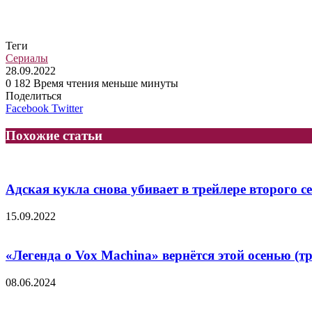
Теги
Сериалы
28.09.2022
0
182
Время чтения меньше минуты
Поделиться
LinkedIn
Tumblr
Reddit
Вконтакте
Одноклассники
Skype
Messenger
Messenger
WhatsApp
Telegram
Viber
Line
Facebook
Twitter
Похожие статьи
Адская кукла снова убивает в трейлере второго с
15.09.2022
«Легенда о Vox Machina» вернётся этой осенью (т
08.06.2024