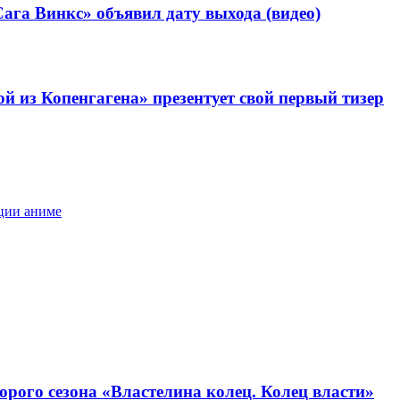
Сага Винкс» объявил дату выхода (видео)
 из Копенгагена» презентует свой первый тизер
ции аниме
орого сезона «Властелина колец. Колец власти»