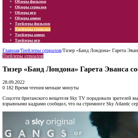
Обзоры фильмов
Обзоры сериалов
Обзоры игр
Обзоры аниме
Трейлеры фильмов
Трейлеры сериалов
Трейлеры аниме
Трейлеры игр
Главная
/
Трейлеры сериалов
/
Тизер «Банд Лондона» Гарета Эван
Трейлеры сериалов
Тизер «Банд Лондона» Гарета Эванса со
28.09.2022
0
182
Время чтения меньше минуты
Соцсети британского вещателя Sky TV порадовали зрителей вы
взрывными кадрами сообщил, что на стриминге Sky Atlantic сер