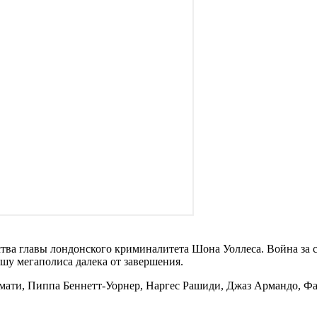
тва главы лондонского криминалитета Шона Уоллеса. Война за с
ушу мегаполиса далека от завершения.
амати, Пиппа Беннетт-Уорнер, Наргес Рашиди, Джаз Армандо, 