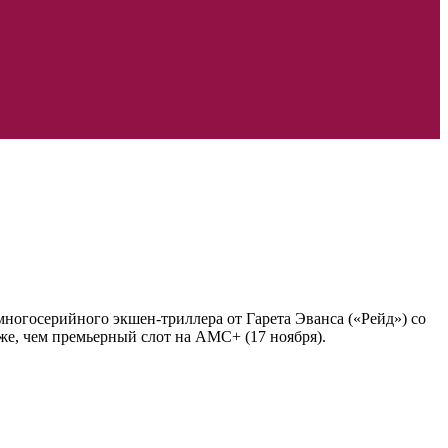
огосерийного экшен-триллера от Гарета Эванса («Рейд») со
иже, чем премьерный слот на AMC+ (17 ноября).