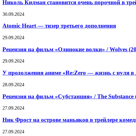
становится
Николь Кидман становится очень порочной в тре
выхода
номер
очень
два»
порочной
Atomic
30.09.2024
в
Heart
трейлере
—
Atomic Heart — тизер третьего дополнения
эротического
тизер
триллера
третьего
Рецензия
29.09.2024
«Плохая
дополнения
на
девочка»
фильм
Рецензия на фильм «Одинокие волки» / Wolves (2
«Одинокие
волки»
У
29.09.2024
/
продолжения
Wolves
аниме
У продолжения аниме «Re:Zero — жизнь с нуля в 
(2024)
«Re:Zero
—
—
Рецензия
28.09.2024
трейлеры,
жизнь
на
дата
с
фильм
Рецензия на фильм «Субстанция» / The Substance 
выхода
нуля
«Субстанция»
в
/
Ник
27.09.2024
другом
The
Фрост
мире»
Substance
на
Ник Фрост на острове маньяков в трейлере коме
появился
(2024)
острове
второй
—
маньяков
Обзор
27.09.2024
трейлер
трейлеры,
в