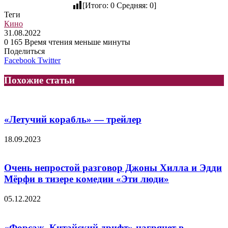
[Итого:
0
Средняя:
0
]
Теги
Кино
31.08.2022
0
165
Время чтения меньше минуты
Поделиться
LinkedIn
Tumblr
Reddit
Вконтакте
Одноклассники
Skype
Messenger
Messenger
WhatsApp
Telegram
Viber
Line
Facebook
Twitter
Похожие статьи
«Летучий корабль» — трейлер
18.09.2023
Очень непростой разговор Джоны Хилла и Эдди
Мёрфи в тизере комедии «Эти люди»
05.12.2022
«Форсаж. Китайский дрифт» нагрянет в