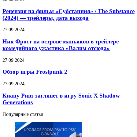
нуля
на
в
фильм
Рецензия на фильм «Субстанция» / The Substance
другом
«Субстанция»
мире»
(2024) — трейлеры, дата выхода
/
появился
The
второй
Ник
27.09.2024
Substance
трейлер
Фрост
(2024)
с
на
Ник Фрост на острове маньяков в трейлере
—
песней
острове
комедийного ужастика «Валим отсюда»
трейлеры,
из
маньяков
дата
эндинга
в
выхода
Обзор
27.09.2024
трейлере
игры
комедийного
Frostpunk
Обзор игры Frostpunk 2
ужастика
2
«Валим
Киану
27.09.2024
отсюда»
Ривз
заглянет
Киану Ривз заглянет в игру Sonic X Shadow
в
Generations
игру
Sonic
Популярные статьи
X
Shadow
Generations