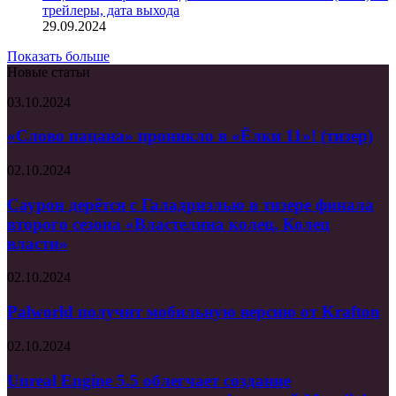
трейлеры, дата выхода
29.09.2024
Показать больше
Новые статьи
«Слово
03.10.2024
пацана»
проникло
«Слово пацана» проникло в «Ёлки 11»! (тизер)
в
«Ёлки
Саурон
02.10.2024
11»!
дерётся
(тизер)
с
Саурон дерётся с Галадриэлью в тизере финала
Галадриэлью
второго сезона «Властелина колец. Колец
в
власти»
тизере
финала
Palworld
02.10.2024
второго
получит
сезона
мобильную
Palworld получит мобильную версию от Krafton
«Властелина
версию
колец.
от
Колец
Unreal
02.10.2024
Krafton
власти»
Engine
5.5
Unreal Engine 5.5 облегчает создание
облегчает