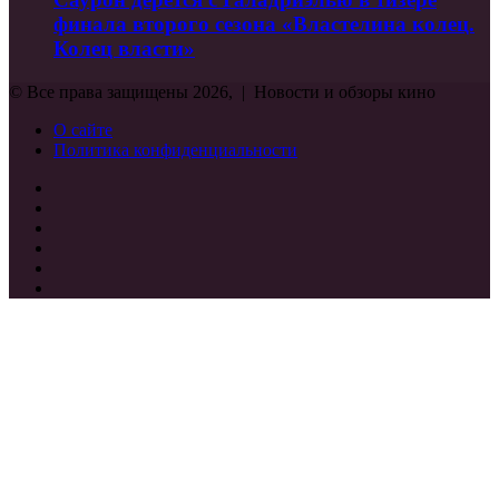
финала второго сезона «Властелина колец.
Колец власти»
© Все права защищены 2026, | Новости и обзоры кино
О сайте
Политика конфиденциальности
Facebook
Twitter
vk.com
Одноклассники
Telegram
RSS
Кнопка
«Наверх»