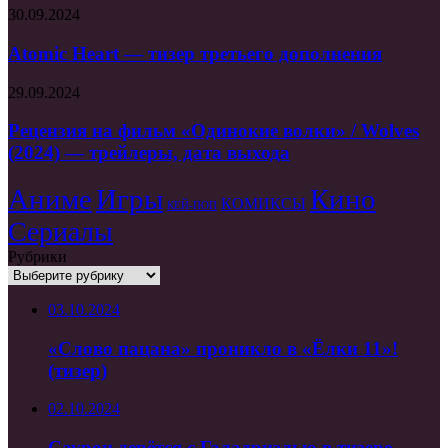
трейлере
Atomic
30.09.2024
эротического
Heart
триллера
—
Atomic Heart — тизер третьего дополнения
«Плохая
тизер
девочка»
третьего
Рецензия
29.09.2024
дополнения
на
фильм
Рецензия на фильм «Одинокие волки» / Wolves
«Одинокие
(2024) — трейлеры, дата выхода
волки»
/
Аниме
Игры
Кино
Wolves
КОМИКСЫ
КЕЙ-ПОП
(2024)
Сериалы
—
трейлеры,
Рубрики
дата
Рубрики
выхода
03.10.2024
«Слово пацана» проникло в «Ёлки 11»!
(тизер)
02.10.2024
Саурон дерётся с Галадриэлью в тизере