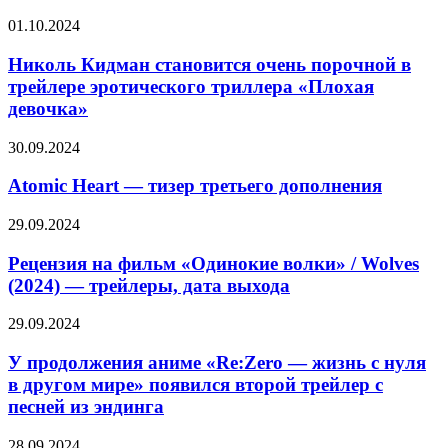
дата
Иствуда
выхода
Николь
01.10.2024
«Присяжный
Кидман
номер
становится
Николь Кидман становится очень порочной в
два»
очень
трейлере эротического триллера «Плохая
порочной
девочка»
в
трейлере
Atomic
30.09.2024
эротического
Heart
триллера
—
Atomic Heart — тизер третьего дополнения
«Плохая
тизер
девочка»
третьего
Рецензия
29.09.2024
дополнения
на
фильм
Рецензия на фильм «Одинокие волки» / Wolves
«Одинокие
(2024) — трейлеры, дата выхода
волки»
/
У
29.09.2024
Wolves
продолжения
(2024)
аниме
У продолжения аниме «Re:Zero — жизнь с нуля
—
«Re:Zero
в другом мире» появился второй трейлер с
трейлеры,
—
дата
песней из эндинга
жизнь
выхода
с
Рецензия
28.09.2024