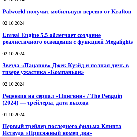
второго
получит
сезона
мобильную
Palworld получит мобильную версию от Krafton
«Властелина
версию
колец.
от
Колец
Unreal
02.10.2024
Krafton
власти»
Engine
5.5
Unreal Engine 5.5 облегчает создание
облегчает
реалистичного освещения с функцией Megalights
создание
реалистичного
Звезда
02.10.2024
освещения
«Пацанов»
с
Джек
Звезда «Пацанов» Джек Куэйд и полная дичь в
функцией
Куэйд
тизере ужастика «Компаньон»
Megalights
и
полная
Рецензия
02.10.2024
дичь
на
в
сериал
Рецензия на сериал «Пингвин» / The Penguin
тизере
«Пингвин»
(2024) — трейлеры, дата выхода
ужастика
/
«Компаньон»
The
Первый
01.10.2024
Penguin
трейлер
(2024)
последнего
Первый трейлер последнего фильма Клинта
—
фильма
Иствуда «Присяжный номер два»
трейлеры,
Клинта