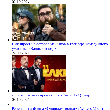
02.10.2024
Ник Фрост на острове маньяков в трейлере комедийного
ужастика «Валим отсюда»
27.09.2024
«Слово пацана» проникло в «Ёлки 11»! (тизер)
03.10.2024
Рецензия на фильм «Одинокие волки» / Wolves (2024) —