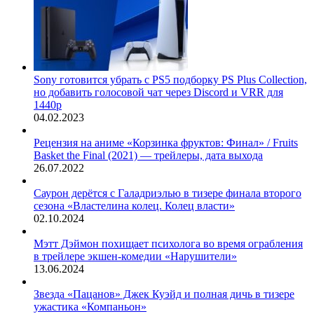
Sony готовится убрать с PS5 подборку PS Plus Collection,
но добавить голосовой чат через Discord и VRR для
1440p
04.02.2023
Рецензия на аниме «Корзинка фруктов: Финал» / Fruits
Basket the Final (2021) — трейлеры, дата выхода
26.07.2022
Саурон дерётся с Галадриэлью в тизере финала второго
сезона «Властелина колец. Колец власти»
02.10.2024
Мэтт Дэймон похищает психолога во время ограбления
в трейлере экшен-комедии «Нарушители»
13.06.2024
Звезда «Пацанов» Джек Куэйд и полная дичь в тизере
ужастика «Компаньон»