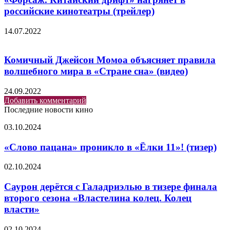
российские кинотеатры (трейлер)
14.07.2022
Комичный Джейсон Момоа объясняет правила
волшебного мира в «Стране сна» (видео)
24.09.2022
Добавить комментарий
Последние новости кино
«Слово
03.10.2024
пацана»
проникло
«Слово пацана» проникло в «Ёлки 11»! (тизер)
в
«Ёлки
Саурон
02.10.2024
11»!
дерётся
(тизер)
с
Саурон дерётся с Галадриэлью в тизере финала
Галадриэлью
второго сезона «Властелина колец. Колец
в
власти»
тизере
финала
Palworld
02.10.2024