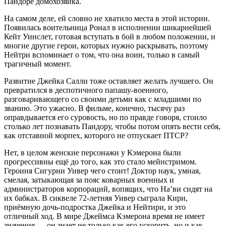
Пандоре домохозяйка.
На самом деле, ей словно не хватило места в этой истории.
Появилась воительница Ронал в исполнении шикарнейшей
Кейт Уинслет, готовая вступать в бой в любом положении, и
многие другие герои, которых нужно раскрывать, поэтому
Нейтри вспоминает о том, что она воин, только в самый
трагичный момент.
Развитие Джейка Салли тоже оставляет желать лучшего. Он
превратился в деспотичного папашу-военного,
разговаривающего со своими детьми как с младшими по
званию. Это ужасно. В фильме, конечно, тысячу раз
оправдывается его суровость, но по правде говоря, стоило
столько лет познавать Пандору, чтобы потом опять вести себя,
как отставной морпех, которого не отпускает ПТСР?
Нет, в целом женские персонажи у Кэмерона были
прогрессивны ещё до того, как это стало мейнстримом.
Героиня Сигурни Уивер чего стоит! Доктор наук, умная,
смелая, затыкающая за пояс коварных военных и
администраторов корпораций, вопящих, что На’ви сидят на
их бабках. В сиквеле 72-летняя Уивер сыграла Кири,
приёмную дочь-подростка Джейка и Нейтири, и это
отличный ход. В мире Джеймса Кэмерона время не имеет
значения — он знает не только как его ускорить, но и как