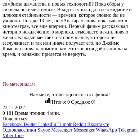
симбиоза шаманства и новых технологий? Пока сборы у
сиквела оптимистичные. В ход вступило долгое ожидание и
иллюзия стабильности — времени, которое словно бы не
уходило. Позади 13 лет, но «Аватара» снова показывают в
кинотеатрах, всё ещё впереди. Первый фильм рассказывал
историю искалеченного морпеха, сумевшего начать новую
жизнь. Каждый мечтает о втором шансе, которого не
заслуживает, и так или иначе получает его, но Джеймс
Кэмерон снова напомнил нам, что энергия даётся лишь на
время, и однажды придется её вернуть.
По материалам
Нажмите, чтобы оценить этот фильм!
[Итого:
0
Средняя:
0
]
22.12.2022
0
181
Время чтения: 4 мин.
Поделиться
Facebook
Twitter
LinkedIn
Tumblr
Reddit
Вконтакте
Одноклассники
Skype
Messenger
Messenger
WhatsApp
Telegram
Viber
Line