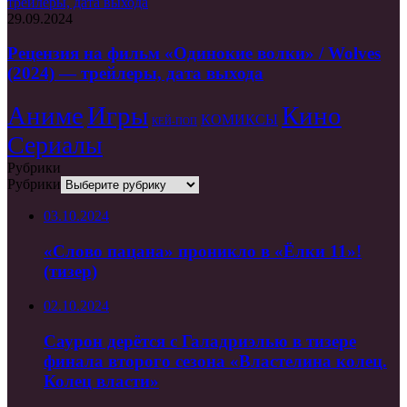
трейлеры, дата выхода
29.09.2024
Рецензия на фильм «Одинокие волки» / Wolves
(2024) — трейлеры, дата выхода
Аниме
Игры
Кино
КОМИКСЫ
КЕЙ-ПОП
Сериалы
Рубрики
Рубрики
03.10.2024
«Слово пацана» проникло в «Ёлки 11»!
(тизер)
02.10.2024
Саурон дерётся с Галадриэлью в тизере
финала второго сезона «Властелина колец.
Колец власти»