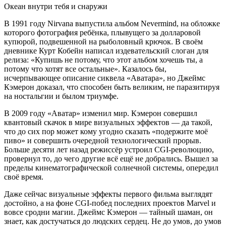
Океан внутри тебя и снаружи
В 1991 году Nirvana выпустила альбом Nevermind, на обложке
которого фотография ребёнка, плывущего за долларовой
купюрой, подвешенной на рыболовный крючок. В своём
дневнике Курт Кобейн написал издевательский слоган для
релиза: «Купишь не потому, что этот альбом хочешь ты, а
потому что хотят все остальные». Казалось бы,
исчерпывающее описание сиквела «Аватара», но Джеймс
Кэмерон доказал, что способен быть великим, не паразитируя
на ностальгии и былом триумфе.
В 2009 году «Аватар» изменил мир. Кэмерон совершил
квантовый скачок в мире визуальных эффектов — да такой,
что до сих пор может кому угодно сказать «подержите моё
пиво» и совершить очередной технологический прорыв.
Больше десяти лет назад режиссёр устроил CGI-революцию,
провернул то, до чего другие всё ещё не добрались. Вышел за
пределы кинематографической солнечной системы, опередил
своё время.
Даже сейчас визуальные эффекты первого фильма выглядят
достойно, а на фоне CGI-побед последних проектов Marvel и
вовсе сродни магии. Джеймс Кэмерон — тайный шаман, он
знает, как достучаться до людских сердец. Не до умов, до умов