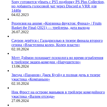
Sony готовится убрать с PS5 подборку PS Plus Collection,
но добавить голосовой чат через Discord и VRR для
1440p
04.02.2023
Рецензия на аниме «Корзинка фруктов: Финал» / Fruits
Basket the Final (2021) — трейлеры, дата выхода
26.07.2022
Саурон дерётся с Галадриэлью в тизере финала второго
сезона «Властелина колец. Колец власти»
02.10.2024
Мэтт Дэймон похищает психолога во время ограбления
в трейлере экшен-комедии «Нарушители»
13.06.2024
Звезда «Пацанов» Джек Куэйд и полная дичь в тизере
ужастика «Компаньон»
02.10.2024
Ник Фрост на острове маньяков в трейлере комедийного
ужастика «Валим отсюда»
27.09.2024