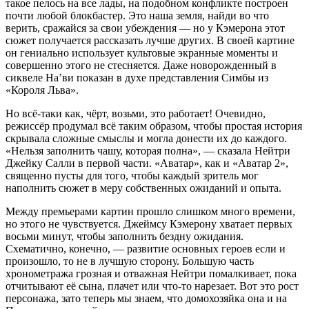
такое пелось на все лады, на подобном конфликте построен
почти любой блокбастер. Это наша земля, найди во что
верить, сражайся за свои убеждения — но у Кэмерона этот
сюжет получается рассказать лучше других. В своей картине
он гениально использует культовые экранные моменты и
совершенно этого не стесняется. Даже новорожденный в
сиквеле На’ви показан в духе представления Симбы из
«Короля Льва».
Но всё-таки как, чёрт, возьми, это работает! Очевидно,
режиссёр продумал всё таким образом, чтобы простая история
скрывала сложные смыслы и могла донести их до каждого.
«Нельзя заполнить чашу, которая полна», — сказала Нейтри
Джейку Салли в первой части. «Аватар», как и «Аватар 2»,
священно пусты для того, чтобы каждый зритель мог
наполнить сюжет в меру собственных ожиданий и опыта.
Между премьерами картин прошло слишком много времени,
но этого не чувствуется. Джеймсу Кэмерону хватает первых
восьми минут, чтобы заполнить бездну ожидания.
Схематично, конечно, — развитие основных героев если и
произошло, то не в лучшую сторону. Большую часть
хронометража грозная и отважная Нейтри помалкивает, пока
отчитывают её сына, плачет или что-то нарезает. Вот это рост
персонажа, зато теперь мы знаем, что домохозяйка она и на