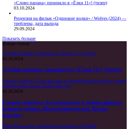
«Слово пацана» проникло в «Ёлки 11»! (тизер)
03.10.2024
Рецензия на фильм «Одинокие волки» / Wolves (2024) —
трейлеры, дата выхода
29.09.2024
Показать больше
Новые статьи
«Слово пацана» проникло в «Ёлки 11»! (тизер)
03.10.2024
«Слово пацана» проникло в «Ёлки 11»! (тизер)
Саурон дерётся с Галадриэлью в тизере финала второго сезона
«Властелина колец. Колец власти»
02.10.2024
Саурон дерётся с Галадриэлью в тизере финала
второго сезона «Властелина колец. Колец
власти»
Palworld получит мобильную версию от Krafton