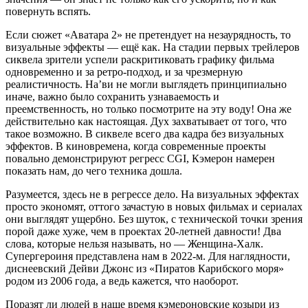
повернуть вспять.
Если сюжет «Аватара 2» не претендует на незаурядность, то
визуальные эффекты — ещё как. На стадии первых трейлеров
сиквела зрители успели раскритиковать графику фильма
одновременно и за ретро-подход, и за чрезмерную
реалистичность. На’ви не могли выглядеть принципиально
иначе, важно было сохранить узнаваемость и
преемственность, но только посмотрите на эту воду! Она же
действительно как настоящая. Дух захватывает от того, что
такое возможно. В сиквеле всего два кадра без визуальных
эффектов. В киновремена, когда современные проекты
повально демонстрируют регресс CGI, Кэмерон намерен
показать нам, до чего техника дошла.
Разумеется, здесь не в регрессе дело. На визуальных эффектах
просто экономят, оттого зачастую в новых фильмах и сериалах
они выглядят ущербно. Без шуток, с технической точки зрения
порой даже хуже, чем в проектах 20-летней давности! Два
слова, которые нельзя называть, но — Женщина-Халк.
Супергероиня представлена нам в 2022-м. Для наглядности,
диснеевский Дейви Джонс из «Пиратов Карибского моря»
родом из 2006 года, а ведь кажется, что наоборот.
Поразят ли людей в наше время кэмероновские козыри из