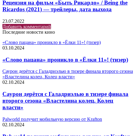
Рецензия на фильм «Быть Рикардо» / Being the
Ricardos (2021) — трейлеры, дата выхода
23.07.2022
Добавить комментарий
Последние новости кино
«Слово пацана» проникло в «Ёлки 11»! (тизер)
03.10.2024
«Слово пацана» проникло в «Ёлки 11»! (тизер)
Саурон дерётся с Галадриэлью в тизере финала второго сезона
«Властелина колец. Колец власти»
02.10.2024
Саурон дерётся с Галадриэлью в тизере финала
второго сезона «Властелина колец. Колец
власти»
Palworld получит мобильную версию от Krafton
02.10.2024