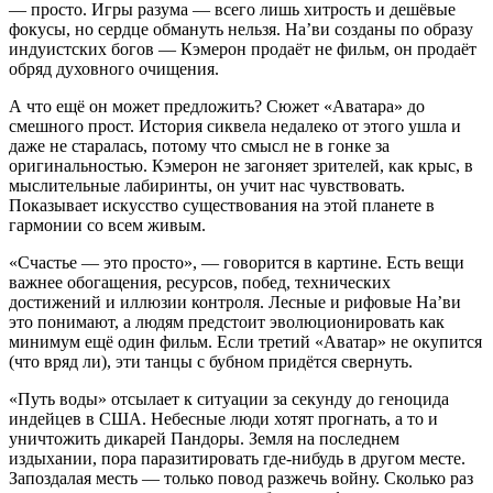
— просто. Игры разума — всего лишь хитрость и дешёвые
фокусы, но сердце обмануть нельзя. На’ви созданы по образу
индуистских богов — Кэмерон продаёт не фильм, он продаёт
обряд духовного очищения.
А что ещё он может предложить? Сюжет «Аватара» до
смешного прост. История сиквела недалеко от этого ушла и
даже не старалась, потому что смысл не в гонке за
оригинальностью. Кэмерон не загоняет зрителей, как крыс, в
мыслительные лабиринты, он учит нас чувствовать.
Показывает искусство существования на этой планете в
гармонии со всем живым.
«Счастье — это просто», — говорится в картине. Есть вещи
важнее обогащения, ресурсов, побед, технических
достижений и иллюзии контроля. Лесные и рифовые На’ви
это понимают, а людям предстоит эволюционировать как
минимум ещё один фильм. Если третий «Аватар» не окупится
(что вряд ли), эти танцы с бубном придётся свернуть.
«Путь воды» отсылает к ситуации за секунду до геноцида
индейцев в США. Небесные люди хотят прогнать, а то и
уничтожить дикарей Пандоры. Земля на последнем
издыхании, пора паразитировать где-нибудь в другом месте.
Запоздалая месть — только повод разжечь войну. Сколько раз