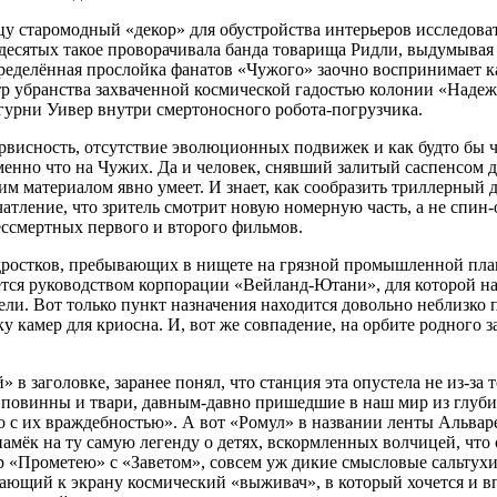
у старомодный «декор» для обустройства интерьеров исследова
идесятых такое проворачивала банда товарища Ридли, выдумыва
делённая прослойка фанатов «Чужого» заочно воспринимает как 
тр убранства захваченной космической гадостью колонии «Наде
гурни Уивер внутри смертоносного робота-погрузчика.
ервисность, отсутствие эволюционных подвижек и как будто бы
именно что на Чужих. Да и человек, снявший залитый саспенсом
 материалом явно умеет. И знает, как сообразить триллерный дв
чатление, что зритель смотрит новую номерную часть, а не спи
ессмертных первого и второго фильмов.
дростков, пребывающих в нищете на грязной промышленной плане
ется руководством корпорации «Вейланд-Ютани», для которой н
умели. Вот только пункт назначения находится довольно неблизко
у камер для криосна. И, вот же совпадение, на орбите родного з
 в заголовке, заранее понял, что станция эта опустела не из-за 
 повинны и твари, давным-давно пришедшие в наш мир из глуби
о с их враждебностью». А вот «Ромул» в названии ленты Альвар
 намёк на ту самую легенду о детях, вскормленных волчицей, что
р «Прометею» с «Заветом», совсем уж дикие смысловые сальтухи
ающий к экрану космический «выживач», в который хочется и вп