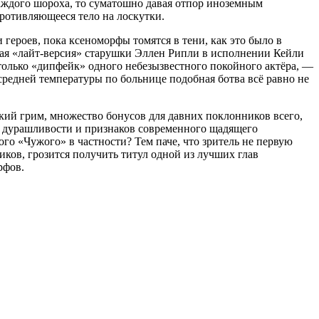
каждого шороха, то суматошно давая отпор иноземным
ротивляющееся тело на лоскутки.
 героев, пока ксеноморфы томятся в тени, как это было в
кая «лайт-версия» старушки Эллен Рипли в исполнении Кейли
только «дипфейк» одного небезызвестного покойного актёра, —
 средней температуры по больнице подобная ботва всё равно не
кий грим, множество бонусов для давних поклонников всего,
нём дурашливости и признаков современного щадящего
ого «Чужого» в частности? Тем паче, что зритель не первую
ков, грозится получить титул одной из лучших глав
рфов.