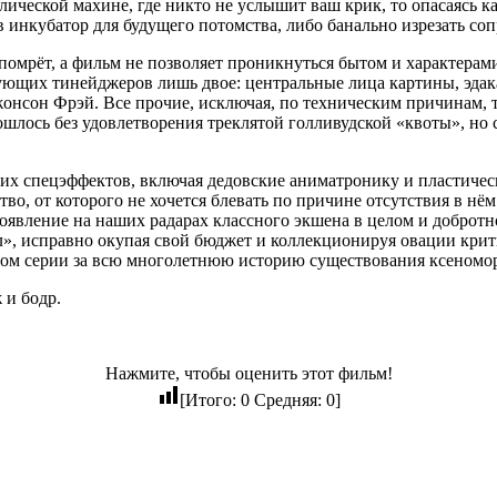
лической махине, где никто не услышит ваш крик, то опасаясь 
 инкубатор для будущего потомства, либо банально изрезать соп
 помрёт, а фильм не позволяет проникнуться бытом и характерами
тующих тинейджеров лишь двое: центральные лица картины, эда
жонсон Фрэй. Все прочие, исключая, по техническим причинам, 
бошлось без удовлетворения треклятой голливудской «квоты», но
их спецэффектов, включая дедовские аниматронику и пластичес
ство, от которого не хочется блевать по причине отсутствия в 
появление на наших радарах классного экшена в целом и добротн
», исправно окупая свой бюджет и коллекционируя овации крити
льмом серии за всю многолетнюю историю существования ксеномо
 и бодр.
Нажмите, чтобы оценить этот фильм!
[Итого:
0
Средняя:
0
]