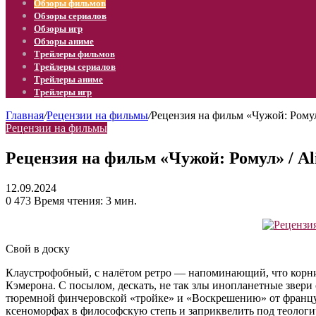
Обзоры фильмов
Обзоры сериалов
Обзоры игр
Обзоры аниме
Трейлеры фильмов
Трейлеры сериалов
Трейлеры аниме
Трейлеры игр
Главная
/
Рецензии на фильмы
/
Рецензия на фильм «Чужой: Ромул»
Рецензии на фильмы
Рецензия на фильм «Чужой: Ромул» / Al
12.09.2024
0
473
Время чтения: 3 мин.
Свой в доску
Клаустрофобный, с налётом ретро — напоминающий, что корни 
Кэмерона. С посылом, дескать, не так злы инопланетные звери
тюремной финчеровской «тройке» и «Воскрешению» от француз
ксеноморфах в философскую степь и заприквелить под теологи