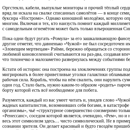
Оргстекло, кабели, выпуклые мониторы и прочий тёплый сердц
вряд ли искала на свалке списанных самолётов — в конце сем
буксира «Ностромо». Однако киношной молодёжи, которую опре
многим. Включая и тех, кто наизусть помнит каждый миллиме
с самодельным огнемётом может быть только взъерошенная Си
Пока одни будут ругать «Ромула» за его зашкаливающую фанс
другие отметят, что давненько «Чужой» не был сосредоточен 
«Зловещим мертвецам» Рэйми, бережно обращаться со сторонним
любимой киновселенной считываются на раз-два, создавая впе
что тихонечко и малозаметно развернулась между событиями б
Кстати об истории: она построена на злоключениях группы по
мигрировать в более приветливые уголки галактики обламыва
рабочая сила. Корабль, чтобы на нём свалить, они нарулить с
один год. Стало быть, нужно каким-то образом «родить» парочк
борту которой есть всё необходимое для побега.
Разумеется, каждый из вас умеет читать и, увидев слово «Чужой»
жадных капиталистов, возомнивших себя богами, в катастрофе
организмы», чьё «структурное совершенство соизмеримо тольк
«Ренессанс», соседом которой является, очевидно, «Рем», но и
весь этот символизм здесь… чисто символический. Не в приме
сознании зрителя. Он делает красивый и будто гвоздём пришиб