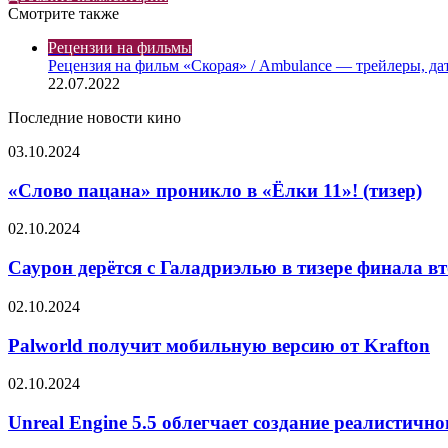
Смотрите также
Закрыть
Рецензии на фильмы
Рецензия на фильм «Скорая» / Ambulance — трейлеры, да
22.07.2022
Последние новости кино
«Слово
03.10.2024
пацана»
проникло
«Слово пацана» проникло в «Ёлки 11»! (тизер)
в
«Ёлки
Саурон
02.10.2024
11»!
дерётся
(тизер)
с
Саурон дерётся с Галадриэлью в тизере финала вт
Галадриэлью
в
Palworld
02.10.2024
тизере
получит
финала
мобильную
Palworld получит мобильную версию от Krafton
второго
версию
сезона
от
Unreal
02.10.2024
«Властелина
Krafton
Engine
колец.
5.5
Unreal Engine 5.5 облегчает создание реалистичн
Колец
облегчает
власти»