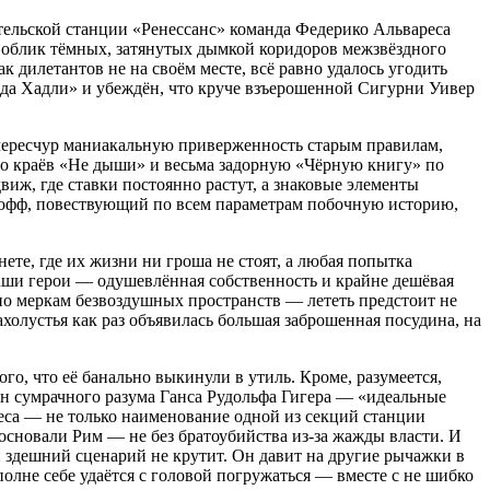
тельской станции «Ренессанс» команда Федерико Альвареса
я облик тёмных, затянутых дымкой коридоров межзвёздного
дилетантов не на своём месте, всё равно удалось угодить
жда Хадли» и убеждён, что круче взъерошенной Сигурни Уивер
 чересчур маниакальную приверженность старым правилам,
 до краёв «Не дыши» и весьма задорную «Чёрную книгу» по
иж, где ставки постоянно растут, а знаковые элементы
н-офф, повествующий по всем параметрам побочную историю,
те, где их жизни ни гроша не стоят, а любая попытка
аши герои — одушевлённая собственность и крайне дешёвая
 по меркам безвоздушных пространств — лететь предстоит не
ахолустья как раз объявилась большая заброшенная посудина, на
того, что её банально выкинули в утиль. Кроме, разумеется,
н сумрачного разума Ганса Рудольфа Гигера — «идеальные
еса — не только наименование одной из секций станции
 основали Рим — не без братоубийства из-за жажды власти. И
 здешний сценарий не крутит. Он давит на другие рычажки в
олне себе удаётся с головой погружаться — вместе с не шибко