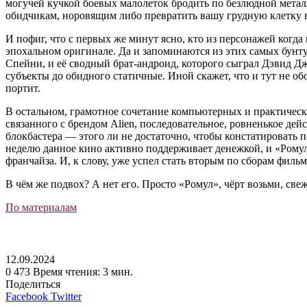
могучей кучкой боевых малолеток бродить по безлюдной метал
обидчикам, норовящим либо превратить вашу грудную клетку в
И пофиг, что с первых же минут ясно, кто из персонажей когда
эпохальном оригинале. Да и запоминаются из этих самых бун
Спейни, и её сводный брат-андроид, которого сыграл Дэвид Д
субъекты до обидного статичные. Иной скажет, что и тут не о
портит.
В остальном, грамотное сочетание компьютерных и практическ
связанного с брендом Alien, последовательное, ровненькое дей
блокбастера — этого ли не достаточно, чтобы констатировать 
неделю данное кино активно поддерживает денежкой, и «Ромул
франчайза. И, к слову, уже успел стать вторым по сборам фи
В чём же подвох? А нет его. Просто «Ромул», чёрт возьми, свеж
По материалам
12.09.2024
0
473
Время чтения: 3 мин.
Поделиться
LinkedIn
Tumblr
Reddit
Вконтакте
Одноклассники
Skype
Messenger
Messenger
WhatsApp
Telegram
Viber
Line
Facebook
Twitter