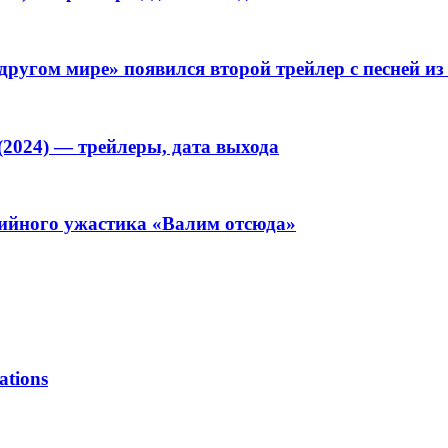
другом мире» появился второй трейлер с песней из
(2024) — трейлеры, дата выхода
дийного ужастика «Валим отсюда»
ations