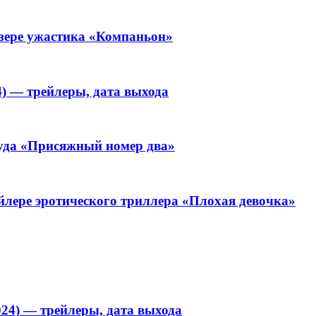
изере ужастика «Компаньон»
4) — трейлеры, дата выхода
уда «Присяжный номер два»
йлере эротического триллера «Плохая девочка»
024) — трейлеры, дата выхода