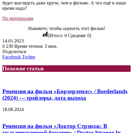
будет выглядеть даже круче, чем в фильме. А что ещё в наше
время надо?
По материалам
Нажмите, чтобы оценить этот фильм!
[Итого:
0
Средняя:
0
]
14.01.2023
0
230
Время чтения: 3 мин.
Поделиться
LinkedIn
Tumblr
Reddit
Вконтакте
Одноклассники
Skype
Messenger
Messenger
WhatsApp
Telegram
Viber
Line
Facebook
Twitter
Похожие статьи
Рецензия на фильм «Бордерлендс» / Borderlands
(2024) — трейлеры, дата выхода
18.08.2024
Рецензия на фильм «Доктор Стрэндж: В
мультивселенной безумия» / Doctor Strange In