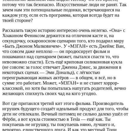
потому что так безопасно. Искусственные люди не ранят. Так
зачем нам эти потенциальные подонки, встречающиеся на
каждом углу, если есть программа, которая всегда будет на
твоей стороне?
Рассказать такую историю интересно очень нелегко. «Она» с
Хоакином Фениксом держится на отличном касте и, на
секундочку, оскароносном сценарии того, кто подарил миру
«Быть Джоном Малковичем». У «М3ГАН» есть Джеймс Ван,
что совсем даже неплохо — он продюсирует фильм и
пошаманил над сценарием (может, пытался спасти то, что
невозможно спасти). Есть ещё криповая силиконовая кукла
(не совсем: за голос отвечает Дженна Дэвис, за движения в
некоторых сценах — Эми Дональд), с лёгкостью
переигрывающая живых актёров — в общем, и всё, но в
сумме это работает. Может, «М3ГАН» и не станет хоррор-
классикой, но хотя бы попыталась напугать родителей, вечно
желающих спихнуть своих чад на кого угодно.
Вот где притаился третий кит этого фильма. Производитель
игрушек будущего создаёт идеальный продукт для того, чтобы
дети не отвлекали. Вечный питомец не сильно далеко ушёл от
Фёрби, а вот кукла стоимостью в Tesla — ещё как. Ты
покупаешь не игрушку, ты покупаешь няню, лучшего и,
вероятно, единственного друга. И как это местный Тони