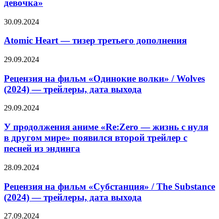
девочка»
в
трейлере
Atomic
30.09.2024
эротического
Heart
триллера
—
Atomic Heart — тизер третьего дополнения
«Плохая
тизер
девочка»
третьего
Рецензия
29.09.2024
дополнения
на
фильм
Рецензия на фильм «Одинокие волки» / Wolves
«Одинокие
(2024) — трейлеры, дата выхода
волки»
/
У
29.09.2024
Wolves
продолжения
(2024)
аниме
У продолжения аниме «Re:Zero — жизнь с нуля
—
«Re:Zero
в другом мире» появился второй трейлер с
трейлеры,
—
дата
песней из эндинга
жизнь
выхода
с
Рецензия
28.09.2024
нуля
на
в
фильм
Рецензия на фильм «Субстанция» / The Substance
другом
«Субстанция»
мире»
(2024) — трейлеры, дата выхода
/
появился
The
второй
Ник
27.09.2024