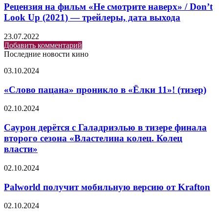
Рецензия на фильм «Не смотрите наверх» / Don’t
Look Up (2021) — трейлеры, дата выхода
23.07.2022
Добавить комментарий
Последние новости кино
«Слово
03.10.2024
пацана»
проникло
«Слово пацана» проникло в «Ёлки 11»! (тизер)
в
«Ёлки
Саурон
02.10.2024
11»!
дерётся
(тизер)
с
Саурон дерётся с Галадриэлью в тизере финала
Галадриэлью
второго сезона «Властелина колец. Колец
в
власти»
тизере
финала
Palworld
02.10.2024
второго
получит
сезона
мобильную
Palworld получит мобильную версию от Krafton
«Властелина
версию
колец.
от
Колец
Unreal
02.10.2024
Krafton
власти»
Engine