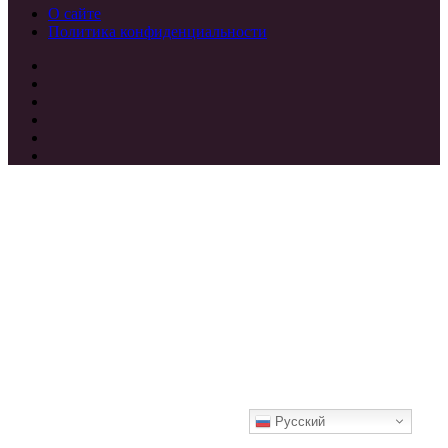
О сайте
Политика конфиденциальности
Facebook
Twitter
vk.com
Одноклассники
Telegram
RSS
Кнопка
«Наверх»
Русский