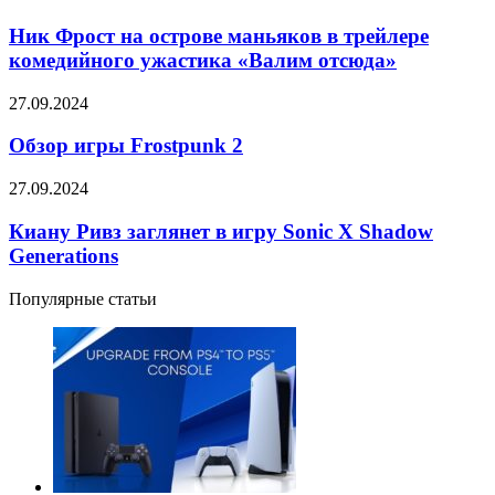
Substance
трейлер
Фрост
(2024)
с
на
Ник Фрост на острове маньяков в трейлере
—
песней
острове
комедийного ужастика «Валим отсюда»
трейлеры,
из
маньяков
дата
эндинга
в
выхода
Обзор
27.09.2024
трейлере
игры
комедийного
Frostpunk
Обзор игры Frostpunk 2
ужастика
2
«Валим
Киану
27.09.2024
отсюда»
Ривз
заглянет
Киану Ривз заглянет в игру Sonic X Shadow
в
Generations
игру
Sonic
Популярные статьи
X
Shadow
Generations