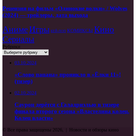
дополнения
на
фильм
Рецензия на фильм «Одинокие волки» / Wolves
«Одинокие
(2024) — трейлеры, дата выхода
волки»
/
Аниме
Игры
Кино
Wolves
КОМИКСЫ
КЕЙ-ПОП
(2024)
Сериалы
—
трейлеры,
Рубрики
дата
Рубрики
выхода
03.10.2024
«Слово пацана» проникло в «Ёлки 11»!
(тизер)
02.10.2024
Саурон дерётся с Галадриэлью в тизере
финала второго сезона «Властелина колец.
Колец власти»
© Все права защищены 2026, | Новости и обзоры кино