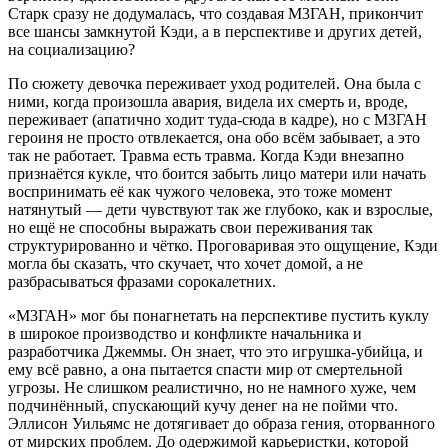
Старк сразу не додумалась, что создавая М3ГАН, прикончит
все шансы замкнутой Кэди, а в перспективе и других детей,
на социализацию?
По сюжету девочка переживает уход родителей. Она была с
ними, когда произошла авария, видела их смерть и, вроде,
переживает (апатично ходит туда-сюда в кадре), но с М3ГАН
героиня не просто отвлекается, она обо всём забывает, а это
так не работает. Травма есть травма. Когда Кэди внезапно
признаётся кукле, что боится забыть лицо матери или начать
воспринимать её как чужого человека, это тоже момент
натянутый — дети чувствуют так же глубоко, как и взрослые,
но ещё не способны выражать свои переживания так
структурированно и чётко. Проговаривая это ощущение, Кэди
могла бы сказать, что скучает, что хочет домой, а не
разбрасываться фразами сорокалетних.
«М3ГАН» мог бы понагнетать на перспективе пустить куклу
в широкое производство и конфликте начальника и
разработчика Джеммы. Он знает, что это игрушка-убийца, и
ему всё равно, а она пытается спасти мир от смертельной
угрозы. Не слишком реалистично, но не намного хуже, чем
подчинённый, спускающий кучу денег на не пойми что.
Эллисон Уильямс не дотягивает до образа гения, оторванного
от мирских проблем. До одержимой карьеристки, которой