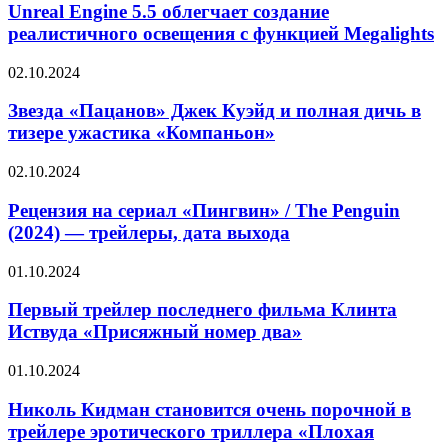
5.5
Unreal Engine 5.5 облегчает создание
облегчает
реалистичного освещения с функцией Megalights
создание
реалистичного
Звезда
02.10.2024
освещения
«Пацанов»
с
Джек
Звезда «Пацанов» Джек Куэйд и полная дичь в
функцией
Куэйд
тизере ужастика «Компаньон»
Megalights
и
полная
Рецензия
02.10.2024
дичь
на
в
сериал
Рецензия на сериал «Пингвин» / The Penguin
тизере
«Пингвин»
(2024) — трейлеры, дата выхода
ужастика
/
«Компаньон»
The
Первый
01.10.2024
Penguin
трейлер
(2024)
последнего
Первый трейлер последнего фильма Клинта
—
фильма
Иствуда «Присяжный номер два»
трейлеры,
Клинта
дата
Иствуда
выхода
Николь
01.10.2024
«Присяжный
Кидман
номер
становится
Николь Кидман становится очень порочной в
два»
очень
трейлере эротического триллера «Плохая
порочной