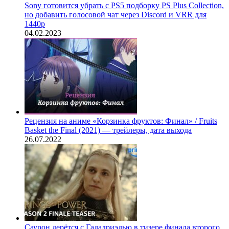
Sony готовится убрать с PS5 подборку PS Plus Collection,
но добавить голосовой чат через Discord и VRR для
1440p
04.02.2023
Рецензия на аниме «Корзинка фруктов: Финал» / Fruits
Basket the Final (2021) — трейлеры, дата выхода
26.07.2022
Саурон дерётся с Галадриэлью в тизере финала второго