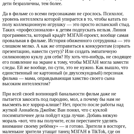
дети безразличны, тем более.
Да в фильме со всеми персонажами не срослось. Психолог,
уровень интеллекта которой упирается в то, чтобы катать по
полу коллекционную игрушку — это просто испанский стыд.
Таких «профессионалов» к детям подпускать нельзя. Линия
программиста, который крадёт М3ГАН-проект, вообще самая
провальная в фильме. История обиженного сотрудника — это
слишком мелко. А как же отправиться к конкурентам (сорвать
презентацию, навести суету)? Или создать эмпатичную
силиконовую куклу для себя? Ну хоть что-нибудь, не сводящее
его появление на экране к тому, чтобы М3ГАН могла замести
следы. Ей же вообще, по сути, это не нужно. Как вышло, что
единственный не картонный (и двухсекундный) персонаж
фильма — мама, оправдывающая хамство своего сына
высоким интеллектом?
При всей своей вопиющей банальности фильм даже не
пытается закосить под пародию, мол, а почему бы нам не
высмеять все хоррор-клише? Нет, просто после работы над
жуткой Аннабель Джеймс Ван понял, что с куклой
посимпатичнее дела пойдут куда лучше. Добавь вязкую
мораль «вот, что вы получите, если перестанете уделять
внимание своему ребёнку» — и готово. Зрители в восторге,
маленькие зрители утащат танец М3ГАН в TikTok, где он