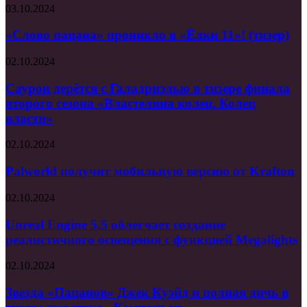
«Слово
03.10.2024
пацана»
проникло
«Слово пацана» проникло в «Ёлки 11»! (тизер)
в
«Ёлки
Саурон
02.10.2024
11»!
дерётся
(тизер)
с
Саурон дерётся с Галадриэлью в тизере финала
Галадриэлью
второго сезона «Властелина колец. Колец
в
власти»
тизере
финала
Palworld
02.10.2024
второго
получит
сезона
мобильную
Palworld получит мобильную версию от Krafton
«Властелина
версию
колец.
от
Колец
Unreal
02.10.2024
Krafton
власти»
Engine
5.5
Unreal Engine 5.5 облегчает создание
облегчает
реалистичного освещения с функцией Megalights
создание
реалистичного
Звезда
02.10.2024
освещения
«Пацанов»
с
Джек
Звезда «Пацанов» Джек Куэйд и полная дичь в
функцией
Куэйд