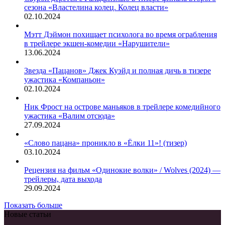
сезона «Властелина колец. Колец власти»
02.10.2024
Мэтт Дэймон похищает психолога во время ограбления
в трейлере экшен-комедии «Нарушители»
13.06.2024
Звезда «Пацанов» Джек Куэйд и полная дичь в тизере
ужастика «Компаньон»
02.10.2024
Ник Фрост на острове маньяков в трейлере комедийного
ужастика «Валим отсюда»
27.09.2024
«Слово пацана» проникло в «Ёлки 11»! (тизер)
03.10.2024
Рецензия на фильм «Одинокие волки» / Wolves (2024) —
трейлеры, дата выхода
29.09.2024
Показать больше
Новые статьи