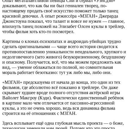
Опыт мегаталантливой певицы Сии и сериал «Уэнсдэй»
доказывают, что как бы ни был гениален творец, по-
настоящему продать своё искусство поможет только танец
красивой девочки. А опыт режиссёра «М3ГАН» Джерарда
Джонстоуна показал, что талант и вовсе не нужен — главное,
впихнуть танец похожей на Элизабет Олсен куклы в трейлер,
чтобы фильм хоть кто-то посмотрел.
Картины о клонах-психопатах и андроидах-убийцах трудно
сделать оригинальными — чаще всего история сводится к
противопоставлению уникальности неидеального, хрупкого и
недолговечного (зато живого) безукоризненному, бездушному
и опасному. Получается, всё, что мы можем предложить как
вид, — умение облажаться по полной, но сомнительная
мораль работает безотказно: тут уж либо мы, либо они.
«М3ГАН» предсказуема от начала до конца, это один из тех
фильмов, где абсолютно всё показано в трейлере. Он даже
скрывает худшее вроде полного отсутствия актёрской игры
Вайолет Макгроу (Кэди). Фактически единственный ребёнок
в картине мало чем отличается от пассивно-агрессивной
куклы, а это не очень хорошо, ведь вся динамика фильма
строится на её отношениях с М3ГАН.
Здесь всплывает ещё одна глубокая мысль проекта — о боже,
технологии заменили нам людей. Потому что это просто,