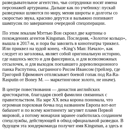
разведывательное агентство, чьи сотрудники носят имена
персонажей артурианы. Дальше как по учебнику: пускай
разведчики шляются по миру, меняя широты и долготы со
скоростью звука, красиво дерутся и вальяжно попивают
шампусик по завершении очередной спецоперации.
По этим лекалам Мэттью Вон скроил две картины о
похождениях агентов Kingsman. Последняя, «Золотое кольцо»,
вышла в 2017-м, и пора бы завозить в кинотеатры триквел.
Или приквел на худой конец. «King’s Man: Начало», как
следует из заголовка, являет собой оригинальную историю,
где нашлось место и для фансервиса, и для всевозможных
отсылочек, и для выходок поехавшего дореволюционного
панка Распутина, сыгранного Рисом Ивансом (трейлер, где
Григорий Ефимович отплясывает боевой гопак под Ra-Ra-
Rasputin от Boney M. — маркетинговое золото, не иначе).
В центре повествования — династия английских
аристократов, благодаря своей фамилии связанных с
правительством. На заре XX века корона понимала, что
огромная пороховая бочка под названием Европа вот-вот
бабахнет и по всему континенту загуляет пламя Первой
мировой, а потому монархия заранее озаботилась созданием
спецслужбы, действующей в обход официальной разведки. В
будущем эта зондеркоманда получит имя Kingsman, а здесь и