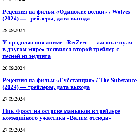
дополнения
на
фильм
Рецензия на фильм «Одинокие волки» / Wolves
«Одинокие
(2024) — трейлеры, дата выхода
волки»
/
У
29.09.2024
Wolves
продолжения
(2024)
аниме
У продолжения аниме «Re:Zero — жизнь с нуля
—
«Re:Zero
в другом мире» появился второй трейлер с
трейлеры,
—
дата
песней из эндинга
жизнь
выхода
с
Рецензия
28.09.2024
нуля
на
в
фильм
Рецензия на фильм «Субстанция» / The Substance
другом
«Субстанция»
мире»
(2024) — трейлеры, дата выхода
/
появился
The
второй
Ник
27.09.2024
Substance
трейлер
Фрост
(2024)
с
на
Ник Фрост на острове маньяков в трейлере
—
песней
острове
комедийного ужастика «Валим отсюда»
трейлеры,
из
маньяков
дата
эндинга
в
выхода
Обзор
27.09.2024
трейлере
игры
комедийного