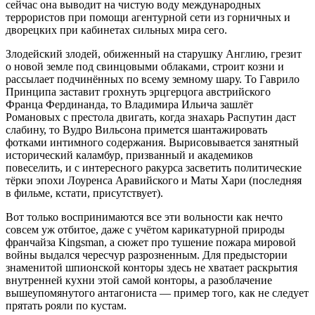
сейчас она выводит на чистую воду международных
террористов при помощи агентурной сети из горничных и
дворецких при кабинетах сильных мира сего.
Злодейский злодей, обиженный на старушку Англию, грезит
о новой земле под свинцовыми облаками, строит козни и
рассылает подчинённых по всему земному шару. То Гаврило
Принципа заставит грохнуть эрцгерцога австрийского
Франца Фердинанда, то Владимира Ильича зашлёт
Романовых с престола двигать, когда знахарь Распутин даст
слабину, то Вудро Вильсона примется шантажировать
фотками интимного содержания. Вырисовывается занятный
исторический каламбур, призванный и академиков
повеселить, и с интересного ракурса засветить политические
тёрки эпохи Лоуренса Аравийского и Маты Хари (последняя
в фильме, кстати, присутствует).
Вот только воспринимаются все эти вольности как нечто
совсем уж отбитое, даже с учётом карикатурной природы
франчайза Kingsman, а сюжет про тушение пожара мировой
войны выдался чересчур разрозненным. Для предыстории
знаменитой шпионской конторы здесь не хватает раскрытия
внутренней кухни этой самой конторы, а разоблачение
вышеупомянутого антагониста — пример того, как не следует
прятать рояли по кустам.