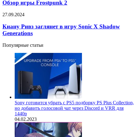
Frostpunk
Обзор игры Frostpunk 2
ужастика
2
«Валим
Киану
27.09.2024
отсюда»
Ривз
заглянет
Киану Ривз заглянет в игру Sonic X Shadow
в
Generations
игру
Sonic
Популярные статьи
X
Shadow
Generations
Sony готовится убрать с PS5 подборку PS Plus Collection,
но добавить голосовой чат через Discord и VRR для
1440p
04.02.2023