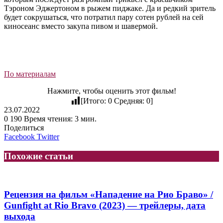
Тэроном Эджертоном в рыжем пиджаке. Да и редкий зритель
будет сокрушаться, что потратил пару сотен рублей на сей
киносеанс вместо закупа пивом и шавермой.
По материалам
Нажмите, чтобы оценить этот фильм!
[Итого:
0
Средняя:
0
]
23.07.2022
0
190
Время чтения: 3 мин.
Поделиться
LinkedIn
Tumblr
Reddit
Вконтакте
Одноклассники
Skype
Messenger
Messenger
WhatsApp
Telegram
Viber
Line
Facebook
Twitter
Похожие статьи
Рецензия на фильм «Нападение на Рио Браво» /
Gunfight at Rio Bravo (2023) — трейлеры, дата
выхода