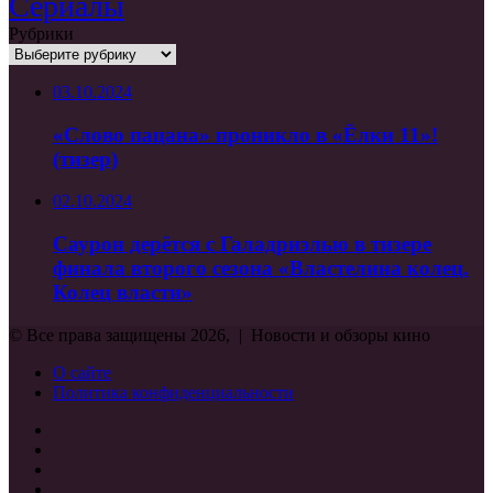
Сериалы
—
трейлеры,
Рубрики
дата
Рубрики
выхода
03.10.2024
«Слово пацана» проникло в «Ёлки 11»!
(тизер)
02.10.2024
Саурон дерётся с Галадриэлью в тизере
финала второго сезона «Властелина колец.
Колец власти»
© Все права защищены 2026, | Новости и обзоры кино
О сайте
Политика конфиденциальности
Facebook
Twitter
vk.com
Одноклассники