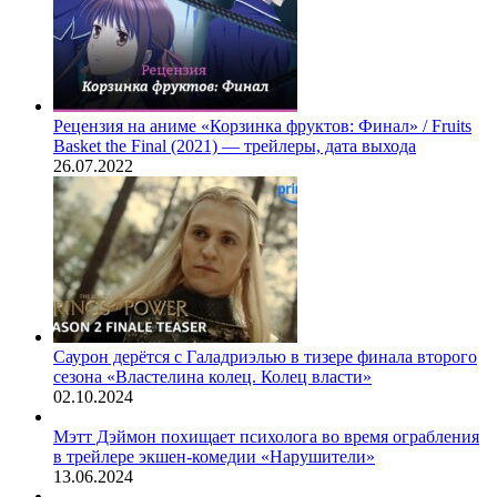
Рецензия на аниме «Корзинка фруктов: Финал» / Fruits
Basket the Final (2021) — трейлеры, дата выхода
26.07.2022
Саурон дерётся с Галадриэлью в тизере финала второго
сезона «Властелина колец. Колец власти»
02.10.2024
Мэтт Дэймон похищает психолога во время ограбления
в трейлере экшен-комедии «Нарушители»
13.06.2024