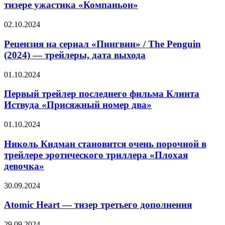
Куэйд
тизере ужастика «Компаньон»
Megalights
и
полная
Рецензия
02.10.2024
дичь
на
в
сериал
Рецензия на сериал «Пингвин» / The Penguin
тизере
«Пингвин»
(2024) — трейлеры, дата выхода
ужастика
/
«Компаньон»
The
Первый
01.10.2024
Penguin
трейлер
(2024)
последнего
Первый трейлер последнего фильма Клинта
—
фильма
Иствуда «Присяжный номер два»
трейлеры,
Клинта
дата
Иствуда
выхода
Николь
01.10.2024
«Присяжный
Кидман
номер
становится
Николь Кидман становится очень порочной в
два»
очень
трейлере эротического триллера «Плохая
порочной
девочка»
в
трейлере
Atomic
30.09.2024
эротического
Heart
триллера
—
Atomic Heart — тизер третьего дополнения
«Плохая
тизер
девочка»
третьего
Рецензия
29.09.2024