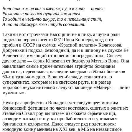
Вот так и жил как в клетке, ну, а в кино — потел:
Различные разведки дурачил как хотел.
То ходит в чьей-то шкуре, то в пепельнице спит,
А то на абажуре кого-нибудь соблазнит.
Такими вот строчками Высоцкий не в пику, а шутки ради
подколол первого агента 007 Шона Коннери, когда тот
прибыл в СССР на съёмки «Красной палатки» Калатозова.
Добренький подкол, безобидный, да и к шпиону на службе Её
Величества имеющий отношение опосредованное. Совсем
другое дело — серия Kingsman от бедокура Мэттью Вона. Она
накаливает самые примечательные атрибуты бондианы
докрасна, перековывая наследие заведомо стёбных боевиков
60-х в трэш-комедию. В экшен-балладу, если хотите, о
суперагентах, которые и на светском рауте, и в разгар
мордобоя неукоснительно следуют заповеди «Манеры — лицо
мужчины».
Нехитрая арифметика Вона диктует следующее: множим
бондовский фетишизм по части костюмов, сшитых в элитных
ателье на Сэвил-роу, вычитаем из сюжета серьёзные щи,
возводим в квадрат шутки про бабничество и упиваемся
британским колоритом. Далее следует ряд подстановок:
холодную войну меняем на XXI век, а MI6 на независимое