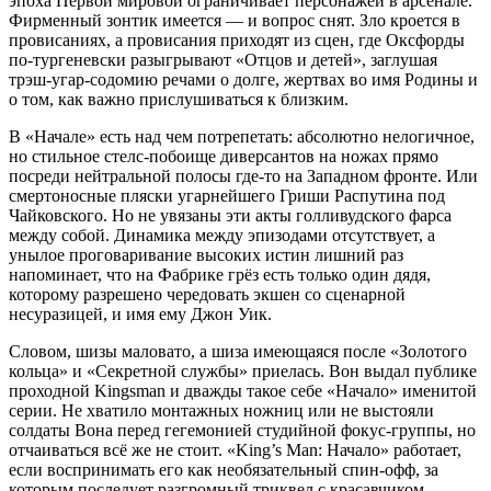
эпоха Первой мировой ограничивает персонажей в арсенале.
Фирменный зонтик имеется — и вопрос снят. Зло кроется в
провисаниях, а провисания приходят из сцен, где Оксфорды
по-тургеневски разыгрывают «Отцов и детей», заглушая
трэш-угар-содомию речами о долге, жертвах во имя Родины и
о том, как важно прислушиваться к близким.
В «Начале» есть над чем потрепетать: абсолютно нелогичное,
но стильное стелс-побоище диверсантов на ножах прямо
посреди нейтральной полосы где-то на Западном фронте. Или
смертоносные пляски угарнейшего Гриши Распутина под
Чайковского. Но не увязаны эти акты голливудского фарса
между собой. Динамика между эпизодами отсутствует, а
унылое проговаривание высоких истин лишний раз
напоминает, что на Фабрике грёз есть только один дядя,
которому разрешено чередовать экшен со сценарной
несуразицей, и имя ему Джон Уик.
Словом, шизы маловато, а шиза имеющаяся после «Золотого
кольца» и «Секретной службы» приелась. Вон выдал публике
проходной Kingsman и дважды такое себе «Начало» именитой
серии. Не хватило монтажных ножниц или не выстояли
солдаты Вона перед гегемонией студийной фокус-группы, но
отчаиваться всё же не стоит. «King’s Man: Начало» работает,
если воспринимать его как необязательный спин-офф, за
которым последует разгромный триквел с красавчиком