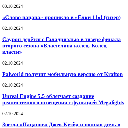
«Слово
03.10.2024
пацана»
проникло
«Слово пацана» проникло в «Ёлки 11»! (тизер)
в
«Ёлки
Саурон
02.10.2024
11»!
дерётся
(тизер)
с
Саурон дерётся с Галадриэлью в тизере финала
Галадриэлью
второго сезона «Властелина колец. Колец
в
власти»
тизере
финала
Palworld
02.10.2024
второго
получит
сезона
мобильную
Palworld получит мобильную версию от Krafton
«Властелина
версию
колец.
от
Колец
Unreal
02.10.2024
Krafton
власти»
Engine
5.5
Unreal Engine 5.5 облегчает создание
облегчает
реалистичного освещения с функцией Megalights
создание
реалистичного
Звезда
02.10.2024
освещения
«Пацанов»
с
Джек
Звезда «Пацанов» Джек Куэйд и полная дичь в
функцией