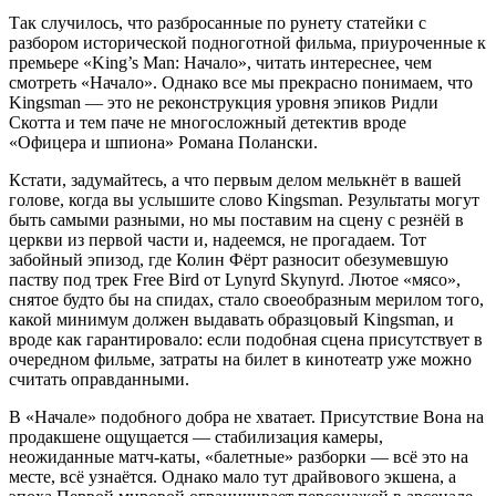
Так случилось, что разбросанные по рунету статейки с
разбором исторической подноготной фильма, приуроченные к
премьере «King’s Man: Начало», читать интереснее, чем
смотреть «Начало». Однако все мы прекрасно понимаем, что
Kingsman — это не реконструкция уровня эпиков Ридли
Скотта и тем паче не многосложный детектив вроде
«Офицера и шпиона» Романа Полански.
Кстати, задумайтесь, а что первым делом мелькнёт в вашей
голове, когда вы услышите слово Kingsman. Результаты могут
быть самыми разными, но мы поставим на сцену с резнёй в
церкви из первой части и, надеемся, не прогадаем. Тот
забойный эпизод, где Колин Фёрт разносит обезумевшую
паству под трек Free Bird от Lynyrd Skynyrd. Лютое «мясо»,
снятое будто бы на спидах, стало своеобразным мерилом того,
какой минимум должен выдавать образцовый Kingsman, и
вроде как гарантировало: если подобная сцена присутствует в
очередном фильме, затраты на билет в кинотеатр уже можно
считать оправданными.
В «Начале» подобного добра не хватает. Присутствие Вона на
продакшене ощущается — стабилизация камеры,
неожиданные матч-каты, «балетные» разборки — всё это на
месте, всё узнаётся. Однако мало тут драйвового экшена, а